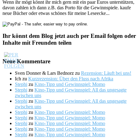
Wenn ihr mögt könnt ihr mich gern mit ein paar Euros unterstützen,
davon zahlen ich dann z.B. das Porto für die Gewinnspiele. kaufe
neue Bücher oder etwas schönes für meine Leseecke...
Ihr könnt dem Blog jetzt auch per Email folgen oder
Inhalte mit Freunden teilen
Neue Kommentare
Sven Donner & Lars Bednorz
zu
Rezension: Läuft bei uns!
Ich
zu
Kurzrezension: Über den Fluss nach Afrika
Stephi
zu
Kino-Tipp und Gewinnspiel: Momo
Stephi
zu
Kino-Tipp und Gewinnspiel: All das ungesagte
zwischen uns
Stephi
zu
Kino-Tipp und Gewinnspiel: All das ungesagte
zwischen uns
Stephi
zu
Kino-Tipp und Gewinnspiel: Momo
Stephi
zu
Kino-Tipp und Gewinnspiel: Momo
Stephi
zu
Kino-Tipp und Gewinnspiel: Momo
Stephi
zu
Kino-Tipp und Gewinnspiel: Momo
Stephi
zu
Kino-Tipp und Gewinnspiel: Momo