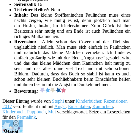
Seitenzahl:
16
Teil einer Reihe?:
Nein
Inhalt:
Das kleine Stoffkaninchen Paulinchen muss eines
nachts zeigen, wie mutig es ist, denn plötzlich hört man
ein Hu-hu, hu-hu, im Kinderzimmer. Zum Glück ist ihre
Besitzerin sehr mutig und am Ende ist auch Paulinchen ein
richtiges Mutkaninchen.
Rezension:
Allein schon das Cover und der Titel sind
unglaublich niedlich. Man muss sich einfach in Paulinchen
und natürlich das kleine Mädchen verlieben. Ich finde es
einfach großartig wie mit der Idee „Angsthase“ gespielt wird
und das das kleine Mädchen dem Kaninchen halt mutig zu
sein und das alles ohne viel Text und mit sehr schönen
Bildern. Dadurch, dass das Buch so stabil ist kann es auch
schon sehr kleinen Buchliebhabern beim Einschlafen helfen
und ihnen bestimmt die Angst im Dunkeln nehmen.
Bewertung:
Dieser Eintrag wurde von
Stephi
unter
Kinderbücher
,
Rezensionen
2017
veröffentlicht und mit
Angst
,
Einschlafen
,
Kaninchen
,
Kinderbuch. Pappbuch
,
Mut
verschlagwortet. Setze ein Lesezeichen
für den
Permalink
.