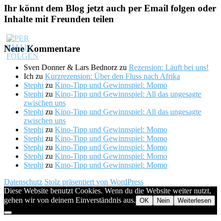
Ihr könnt dem Blog jetzt auch per Email folgen oder
Inhalte mit Freunden teilen
Neue Kommentare
Sven Donner & Lars Bednorz
zu
Rezension: Läuft bei uns!
Ich
zu
Kurzrezension: Über den Fluss nach Afrika
Stephi
zu
Kino-Tipp und Gewinnspiel: Momo
Stephi
zu
Kino-Tipp und Gewinnspiel: All das ungesagte
zwischen uns
Stephi
zu
Kino-Tipp und Gewinnspiel: All das ungesagte
zwischen uns
Stephi
zu
Kino-Tipp und Gewinnspiel: Momo
Stephi
zu
Kino-Tipp und Gewinnspiel: Momo
Stephi
zu
Kino-Tipp und Gewinnspiel: Momo
Stephi
zu
Kino-Tipp und Gewinnspiel: Momo
Stephi
zu
Kino-Tipp und Gewinnspiel: Momo
Datenschutz
Stolz präsentiert von WordPress
Diese Website benutzt Cookies. Wenn du die Website weiter nutzt,
gehen wir von deinem Einverständnis aus.
OK
Nein
Weiterlesen