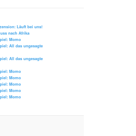
zension: Läuft bei uns!
uss nach Afrika
piel: Momo
iel: All das ungesagte
iel: All das ungesagte
piel: Momo
piel: Momo
piel: Momo
piel: Momo
piel: Momo