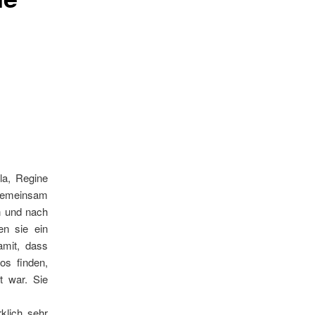
la, Regine
 gemeinsam
n und nach
en sie ein
amit, dass
os finden,
t war. Sie
klich sehr