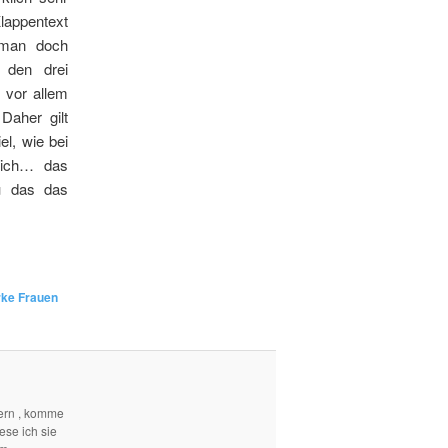
appentext
 man doch
 den drei
 vor allem
Daher gilt
el, wie bei
lich… das
au das das
rke Frauen
ern , komme
ese ich sie