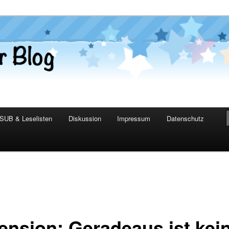
er Blog
SUB & Leselisten
Diskussion
Impressum
Datenschutz
ension: Geradeaus ist kei