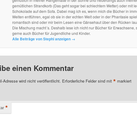
gemütlich in meiner Hängematte in der Sonne und neuerdings auch mein
gemütlichen Strandkorb (Das geht sogar bei schlechtem Wetter) oder mit le
Schokolade auf dem Sofa. Dabei mag ich es, wenn mich die Bücher in im
Welten entführen, egal ob sie in der echten Welt oder in der Phantasie spie
romantisch sind oder mir beim Lesen eine Gänsehaut über den Rücken lau
Die Mischung macht´s. Deshalb lese ich nicht nur Bücher für Erwachsene, 
gerne auch Bücher für Jugendliche und Kinder.
Alle Beiträge von Stephi anzeigen
→
ibe einen Kommentar
*
l-Adresse wird nicht veröffentlicht.
Erforderliche Felder sind mit
markiert
*
ar