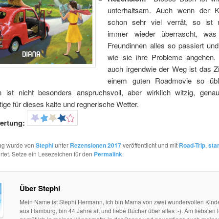
unterhaltsam. Auch wenn der Kl
schon sehr viel verrät, so ist
immer wieder überrascht, was
Freundinnen alles so passiert und
wie sie ihre Probleme angehen. 
auch irgendwie der Weg ist das Zi
einem guten Roadmovie so üb
 ist nicht besonders anspruchsvoll, aber wirklich witzig, gen
tige für dieses kalte und regnerische Wetter.
ertung:
rag wurde von
Stephi
unter
Rezensionen 2017
veröffentlicht und mit
Road-Trip
,
sta
tet. Setze ein Lesezeichen für den
Permalink
.
Über Stephi
Mein Name ist Stephi Hermann, ich bin Mama von zwei wundervollen Kind
aus Hamburg, bin 44 Jahre alt und liebe Bücher über alles :-). Am liebsten l