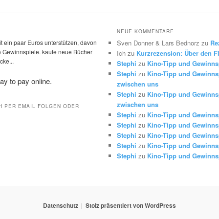
NEUE KOMMENTARE
t ein paar Euros unterstützen, davon
Sven Donner & Lars Bednorz
zu
Re
die Gewinnspiele. kaufe neue Bücher
Ich
zu
Kurzrezension: Über den Fl
ke...
Stephi
zu
Kino-Tipp und Gewinns
Stephi
zu
Kino-Tipp und Gewinnsp
zwischen uns
Stephi
zu
Kino-Tipp und Gewinnsp
zwischen uns
H PER EMAIL FOLGEN ODER
Stephi
zu
Kino-Tipp und Gewinns
Stephi
zu
Kino-Tipp und Gewinns
Stephi
zu
Kino-Tipp und Gewinns
Stephi
zu
Kino-Tipp und Gewinns
Stephi
zu
Kino-Tipp und Gewinns
Datenschutz
Stolz präsentiert von WordPress