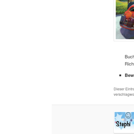
Buch
Rich
Bew
Dieser Eint
verschlagwor