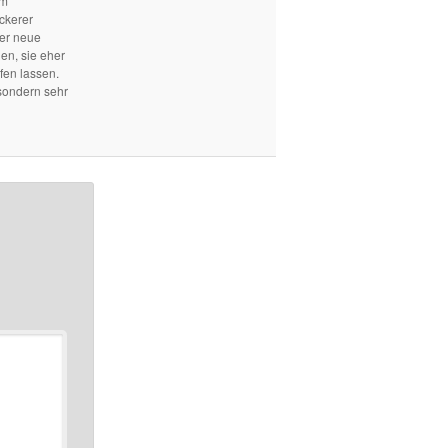
em
ckerer
mer neue
len, sie eher
fen lassen.
sondern sehr