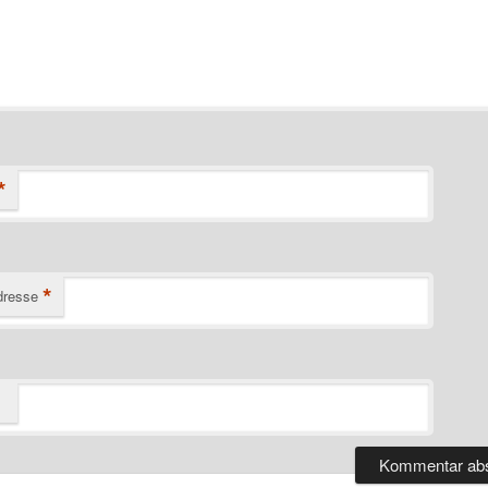
*
*
dresse