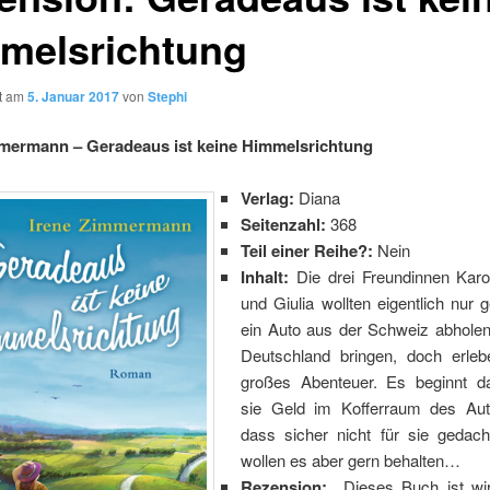
melsrichtung
ht am
5. Januar 2017
von
Stephi
mmermann – Geradeaus ist keine
Himmelsrichtung
Verlag:
Diana
Seitenzahl:
368
Teil einer Reihe?:
Nein
Inhalt:
Die drei Freundinnen Karo
und Giulia wollten eigentlich nur
ein Auto aus der Schweiz abhole
Deutschland bringen, doch erleb
großes Abenteuer. Es beginnt d
sie Geld im Kofferraum des Aut
dass sicher nicht für sie gedach
wollen es aber gern behalten…
Rezension:
Dieses Buch ist wir