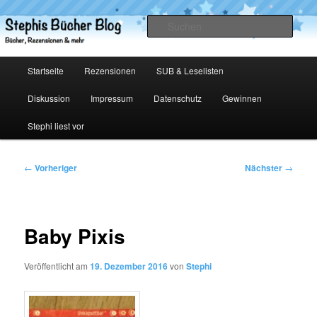
Zum
primären
Such
Inhalt
springen
Stephis Bücher Blog
Hauptmenü
Startseite
Rezensionen
SUB & Leselisten
Diskussion
Impressum
Datenschutz
Gewinnen
Stephi liest vor
Beitragsnavigation
←
Vorheriger
Nächster
→
Baby Pixis
Veröffentlicht am
19. Dezember 2016
von
Stephi