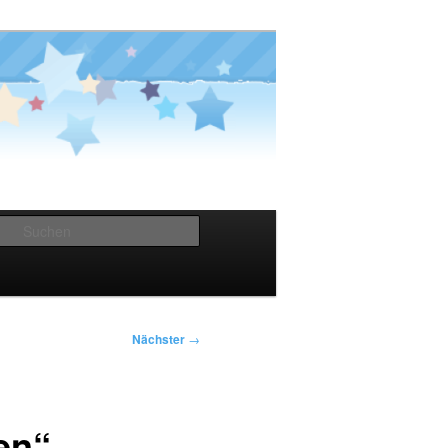
Suchen
Nächster
→
en“