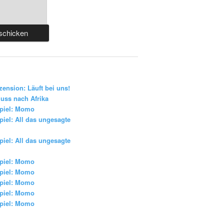
zension: Läuft bei uns!
uss nach Afrika
piel: Momo
iel: All das ungesagte
iel: All das ungesagte
piel: Momo
piel: Momo
piel: Momo
piel: Momo
piel: Momo