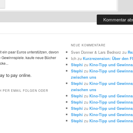
NEUE KOMMENTARE
t ein paar Euros unterstützen, davon
Sven Donner & Lars Bednorz
zu
Re
die Gewinnspiele. kaufe neue Bücher
Ich
zu
Kurzrezension: Über den Fl
ke...
Stephi
zu
Kino-Tipp und Gewinns
Stephi
zu
Kino-Tipp und Gewinnsp
zwischen uns
Stephi
zu
Kino-Tipp und Gewinnsp
zwischen uns
H PER EMAIL FOLGEN ODER
Stephi
zu
Kino-Tipp und Gewinns
Stephi
zu
Kino-Tipp und Gewinns
Stephi
zu
Kino-Tipp und Gewinns
Stephi
zu
Kino-Tipp und Gewinns
Stephi
zu
Kino-Tipp und Gewinns