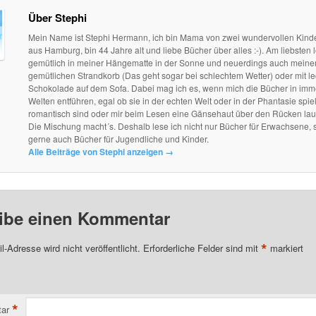
Über Stephi
Mein Name ist Stephi Hermann, ich bin Mama von zwei wundervollen Kind
aus Hamburg, bin 44 Jahre alt und liebe Bücher über alles :-). Am liebsten l
gemütlich in meiner Hängematte in der Sonne und neuerdings auch mein
gemütlichen Strandkorb (Das geht sogar bei schlechtem Wetter) oder mit le
Schokolade auf dem Sofa. Dabei mag ich es, wenn mich die Bücher in im
Welten entführen, egal ob sie in der echten Welt oder in der Phantasie spie
romantisch sind oder mir beim Lesen eine Gänsehaut über den Rücken lau
Die Mischung macht´s. Deshalb lese ich nicht nur Bücher für Erwachsene, 
gerne auch Bücher für Jugendliche und Kinder.
Alle Beiträge von Stephi anzeigen
→
ibe einen Kommentar
*
l-Adresse wird nicht veröffentlicht.
Erforderliche Felder sind mit
markiert
*
ar