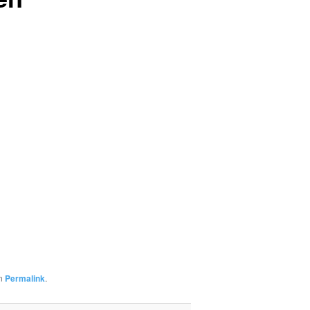
en
Permalink
.