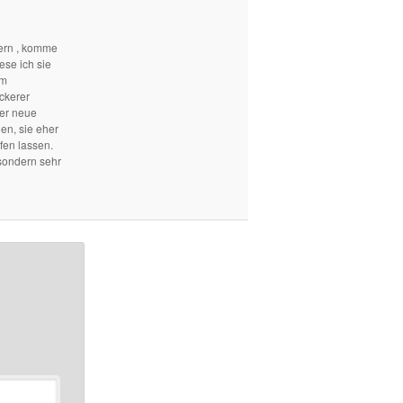
ern , komme
ese ich sie
em
ckerer
mer neue
len, sie eher
fen lassen.
sondern sehr