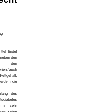
ag
tel findet
 neben den
 den
en,´auch
gehalt,
ßerdem die
nfang des
sdiabetes
fhin sehr
ses kleine