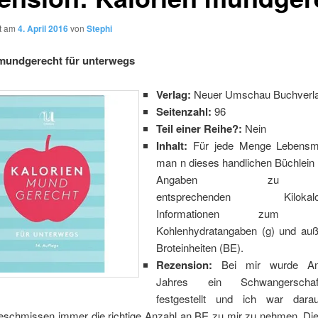
ht am
4. April 2016
von
Stephi
 mundgerecht für unterwegs
Verlag:
Neuer Umschau Buchverl
Seitenzahl:
96
Teil einer Reihe?:
Nein
Inhalt:
Für jede Menge Lebensmit
man n dieses handlichen Büchlein
Angaben zu
entsprechenden Kilokalori
Informationen zum Fett
Kohlenhydratangaben (g) und au
Broteinheiten (BE).
Rezension:
Bei mir wurde A
Jahres ein Schwangerschaft
festgestellt und ich war darau
eschmissen immer die richtige Anzahl an BE zu mir zu nehmen. Die