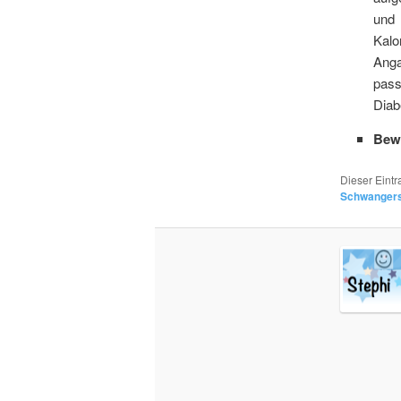
und 
Kalo
Anga
pass
Diab
Bew
Dieser Eint
Schwangers