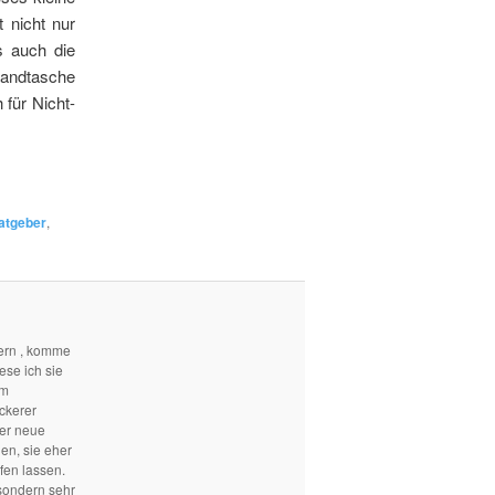
 nicht nur
s auch die
Handtasche
 für Nicht-
atgeber
,
ern , komme
ese ich sie
em
ckerer
mer neue
len, sie eher
fen lassen.
sondern sehr