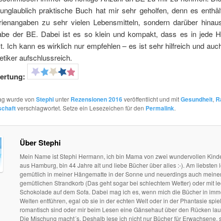
unglaublich praktische Buch hat mir sehr geholfen, denn es enthält
rienangaben zu sehr vielen Lebensmitteln, sondern darüber hinau
be der BE. Dabei ist es so klein und kompakt, dass es in jede 
t. Ich kann es wirklich nur empfehlen – es ist sehr hilfreich und auch
etiker aufschlussreich.
ertung:
rag wurde von
Stephi
unter
Rezensionen 2016
veröffentlicht und mit
Gesundheit
,
R
chaft
verschlagwortet. Setze ein Lesezeichen für den
Permalink
.
Über Stephi
Mein Name ist Stephi Hermann, ich bin Mama von zwei wundervollen Kind
aus Hamburg, bin 44 Jahre alt und liebe Bücher über alles :-). Am liebsten l
gemütlich in meiner Hängematte in der Sonne und neuerdings auch mein
gemütlichen Strandkorb (Das geht sogar bei schlechtem Wetter) oder mit le
Schokolade auf dem Sofa. Dabei mag ich es, wenn mich die Bücher in im
Welten entführen, egal ob sie in der echten Welt oder in der Phantasie spie
romantisch sind oder mir beim Lesen eine Gänsehaut über den Rücken lau
Die Mischung macht´s. Deshalb lese ich nicht nur Bücher für Erwachsene, 