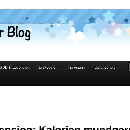
er Blog
SUB & Leselisten
Diskussion
Impressum
Datenschutz
ension: Kalorien mundger