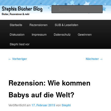
Zum
primären
Such
Inhalt
springen
Stephis Bücher Blog
Hauptmenü
Startseite
Rezensionen
SUB & Leselisten
Diskussion
Impressum
Datenschutz
Gewinnen
Stephi liest vor
Beitragsnavigation
←
Vorheriger
Nächster
→
Rezension: Wie kommen
Babys auf die Welt?
Veröffentlicht am
17. Februar 2015
von
Stephi