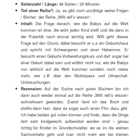
Seitenzahl / Länge:
48 Seiten / 25 Minuten
Teil einer Reihe?:
Ja, es gibt noch unzählige weiter Folgen
/ Bücher der Reihe „Willi will’s wissen“.
Inhalt:
Die Frage danach, wie die Babys auf die Welt
kommen ist eine, die wohl jeden Kind stellt und die dann in
der Pubertät noch einmal wichtig wird. Willi geht dieses
Frage auf den Grund, dabei besucht er u.a ein Geburtshaus
und spricht mit Schwangeren und einer Hebamme. Er
besucht einen Geburts-Vorbereitungskurs und darf sogar bei
einer Geburt dabei sein und erfährt nicht nur, wie die Babys
nun wirklich auf die Welt kommen sondern noch vieles
mehr, wie z.B über den Mutterpass und Ultraschall-
Untersuchungen.
Rezension:
Auf der Suche nach guten Büchern bin ich
dann auch wieder einmal auf die Reihe „Willi will’s wissen“
aufmerksam geworden. Zuerst fand ich das Buch und
stellte dann fest, dass es sogar auch einen Film dazu gibt.
Ich habe beides gut nuten können und finde, dass die Dinge
dort sehr kindgerecht aufbereitet worden sind – genau
richtig für Kinder im Grundschulalter, wo es im die wahren
Sachverhalte geht und man nicht mehr wie bei kleinen