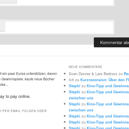
NEUE KOMMENTARE
t ein paar Euros unterstützen, davon
Sven Donner & Lars Bednorz
zu
Re
die Gewinnspiele. kaufe neue Bücher
Ich
zu
Kurzrezension: Über den Fl
ke...
Stephi
zu
Kino-Tipp und Gewinns
Stephi
zu
Kino-Tipp und Gewinnsp
zwischen uns
Stephi
zu
Kino-Tipp und Gewinnsp
zwischen uns
H PER EMAIL FOLGEN ODER
Stephi
zu
Kino-Tipp und Gewinns
Stephi
zu
Kino-Tipp und Gewinns
Stephi
zu
Kino-Tipp und Gewinns