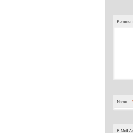
Komment
Name
E-Mail-A