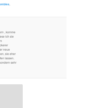
ombies
,
ern , komme
ese ich sie
em
ckerer
mer neue
len, sie eher
fen lassen.
sondern sehr