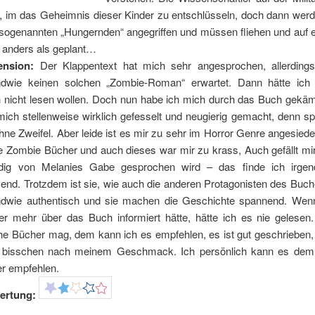
s, im das Geheimnis dieser Kinder zu entschlüsseln, doch dann werd
sogenannten „Hungernden“ angegriffen und müssen fliehen und auf ei
s anders als geplant…
ension:
Der Klappentext hat mich sehr angesprochen, allerdings
ndwie keinen solchen „Zombie-Roman“ erwartet. Dann hätte ic
 nicht lesen wollen. Doch nun habe ich mich durch das Buch gekäm
mich stellenweise wirklich gefesselt und neugierig gemacht, denn s
hne Zweifel. Aber leide ist es mir zu sehr im Horror Genre angesiede
e Zombie Bücher und auch dieses war mir zu krass, Auch gefällt mir
dig von Melanies Gabe gesprochen wird – das finde ich irgen
end. Trotzdem ist sie, wie auch die anderen Protagonisten des Buch
ndwie authentisch und sie machen die Geschichte spannend. Wen
er mehr über das Buch informiert hätte, hätte ich es nie gelesen
he Bücher mag, dem kann ich es empfehlen, es ist gut geschrieben,
 bisschen nach meinem Geschmack. Ich persönlich kann es dem
er empfehlen.
ertung: