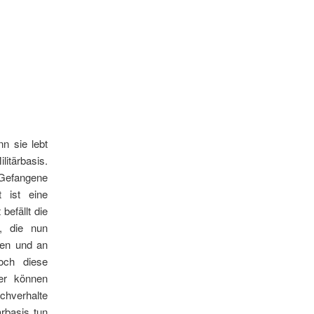
n sie lebt
itärbasis.
e Gefangene
t ist eine
befällt die
, die nun
en und an
och diese
ber können
hverhalte
ärbasis tun