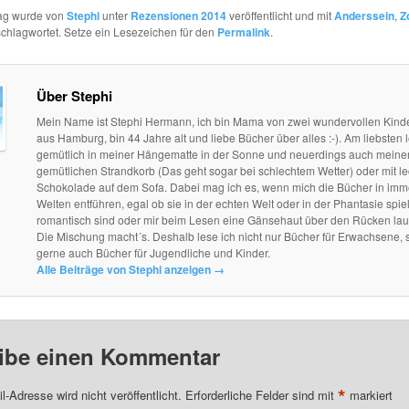
rag wurde von
Stephi
unter
Rezensionen 2014
veröffentlicht und mit
Anderssein
,
Z
chlagwortet. Setze ein Lesezeichen für den
Permalink
.
Über Stephi
Mein Name ist Stephi Hermann, ich bin Mama von zwei wundervollen Kind
aus Hamburg, bin 44 Jahre alt und liebe Bücher über alles :-). Am liebsten l
gemütlich in meiner Hängematte in der Sonne und neuerdings auch mein
gemütlichen Strandkorb (Das geht sogar bei schlechtem Wetter) oder mit le
Schokolade auf dem Sofa. Dabei mag ich es, wenn mich die Bücher in im
Welten entführen, egal ob sie in der echten Welt oder in der Phantasie spie
romantisch sind oder mir beim Lesen eine Gänsehaut über den Rücken lau
Die Mischung macht´s. Deshalb lese ich nicht nur Bücher für Erwachsene, 
gerne auch Bücher für Jugendliche und Kinder.
Alle Beiträge von Stephi anzeigen
→
ibe einen Kommentar
*
l-Adresse wird nicht veröffentlicht.
Erforderliche Felder sind mit
markiert