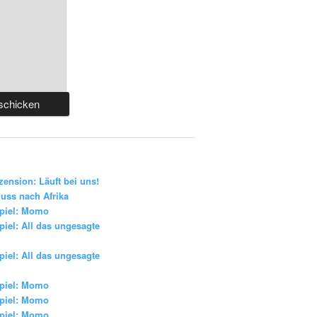
zension: Läuft bei uns!
uss nach Afrika
piel: Momo
iel: All das ungesagte
iel: All das ungesagte
piel: Momo
piel: Momo
piel: Momo