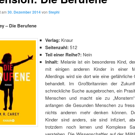
ht am
30. Dezember 2014
von
Stephi
ey – Die Berufene
Verlag:
Knaur
Seitenzahl:
512
Teil einer Reihe?:
Nein
Inhalt:
Melanie ist ein besonderes Kind, den
mit einigen anderen Kinder in einer Mil
Allerdings wird sie dort wie eine gefährlich
behandelt. Im Großbritannien der Zukunf
schreckliche Suche ausgebrochen, ein Prasit 
Menschen und macht sie zu „Monstern“
anfangen die Gesunden Menschen zu fress
nichts anderen mehr denken können. D
Kinder sind anders, sie sind infiziert, a
trotzdem noch lernen und Komplexe Sac
verstehen. Die Wissenschaftler auf der Milit