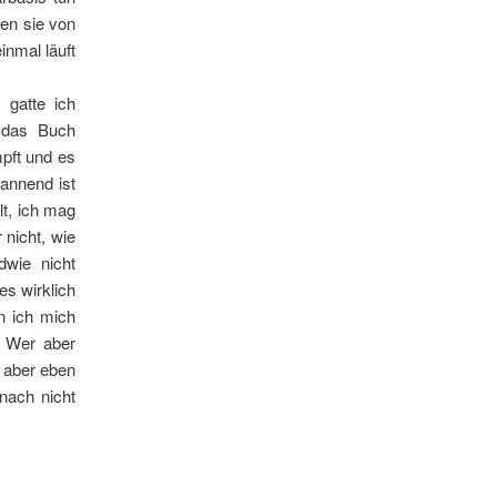
en sie von
nmal läuft
 gatte ich
h das Buch
pft und es
pannend ist
lt, ich mag
 nicht, wie
dwie nicht
es wirklich
n ich mich
. Wer aber
 aber eben
nach nicht