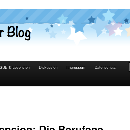
er Blog
SUB & Leselisten
Diskussion
Impressum
Datenschutz
ension: Die Berufene