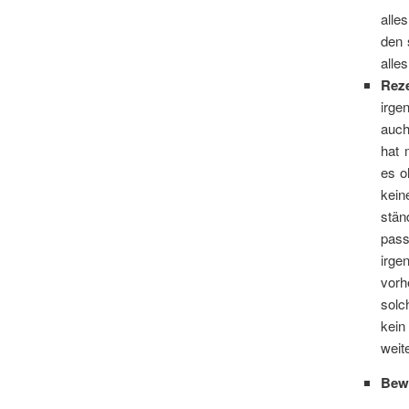
alle
den 
alle
Rez
irge
auch
hat 
es o
kein
stän
pass
irge
vorh
solc
kein
weit
Bew