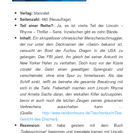
Verlag:
blanvalet
Seitenzahl:
480 (Neuauflage)
Teil einer Reihe?:
Ja, es ist vierte Teil der Lincoln –
Rhyme – Thriller – Serie. Inzwischen gibt es zehn Bände.
Inhalt:
Ein skrupelloser chinesischer Menschenschmuggler,
der nur unter dem Decknamen der »Geist« bekannt ist,
versucht an Bord der Fuzhou Dragon in die USA zu
gelangen. Das FBI plant, ihn gleich bei seiner Ankunft im
New Yorker Hafen zu verhaften. Doch kurz vor der Küste
zündet der Geist einen gewaltigen Sprengsatz und
verschwindet, ohne eine Spur zu hinterlassen. Als das
Schiff sinkt, reißt es beinahe die gesamte Besatzung mit
sich in die Tiefe. Fieberhaft machen sich Lincoln Rhyme
und Amelia Sachs daran, den eiskalten Killer aufzuspüren,
bevor er auch noch die letzten Zeugen seines grausamen
Verbrechens ausschalten kann …
(Quelle:
http://www.randomhouse.de/Taschenbuch/Das-
Gesicht-des-Drachen
)
Rezension:
Ich habe gestern mit dem Buch
„Todesszimmer“ begonnen und irgendwie kamen mir Lincoln