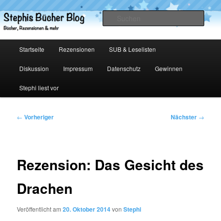
Zum
primären
Such
Inhalt
springen
Stephis Bücher Blog
Hauptmenü
Startseite
Rezensionen
SUB & Leselisten
Diskussion
Impressum
Datenschutz
Gewinnen
Stephi liest vor
Beitragsnavigation
←
Vorheriger
Nächster
→
Rezension: Das Gesicht des
Drachen
Veröffentlicht am
20. Oktober 2014
von
Stephi