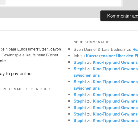
NEUE KOMMENTARE
t ein paar Euros unterstützen, davon
Sven Donner & Lars Bednorz
zu
Re
die Gewinnspiele. kaufe neue Bücher
Ich
zu
Kurzrezension: Über den Fl
ke...
Stephi
zu
Kino-Tipp und Gewinns
Stephi
zu
Kino-Tipp und Gewinnsp
zwischen uns
Stephi
zu
Kino-Tipp und Gewinnsp
zwischen uns
H PER EMAIL FOLGEN ODER
Stephi
zu
Kino-Tipp und Gewinns
Stephi
zu
Kino-Tipp und Gewinns
Stephi
zu
Kino-Tipp und Gewinns
Stephi
zu
Kino-Tipp und Gewinns
Stephi
zu
Kino-Tipp und Gewinns