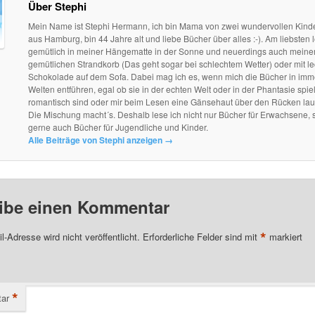
Über Stephi
Mein Name ist Stephi Hermann, ich bin Mama von zwei wundervollen Kind
aus Hamburg, bin 44 Jahre alt und liebe Bücher über alles :-). Am liebsten l
gemütlich in meiner Hängematte in der Sonne und neuerdings auch mein
gemütlichen Strandkorb (Das geht sogar bei schlechtem Wetter) oder mit le
Schokolade auf dem Sofa. Dabei mag ich es, wenn mich die Bücher in im
Welten entführen, egal ob sie in der echten Welt oder in der Phantasie spie
romantisch sind oder mir beim Lesen eine Gänsehaut über den Rücken lau
Die Mischung macht´s. Deshalb lese ich nicht nur Bücher für Erwachsene, 
gerne auch Bücher für Jugendliche und Kinder.
Alle Beiträge von Stephi anzeigen
→
ibe einen Kommentar
*
l-Adresse wird nicht veröffentlicht.
Erforderliche Felder sind mit
markiert
*
ar