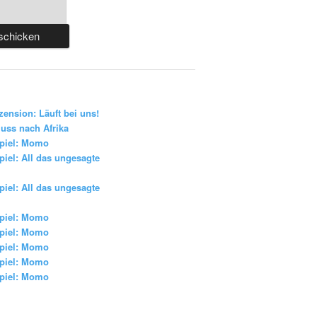
zension: Läuft bei uns!
uss nach Afrika
piel: Momo
iel: All das ungesagte
iel: All das ungesagte
piel: Momo
piel: Momo
piel: Momo
piel: Momo
piel: Momo