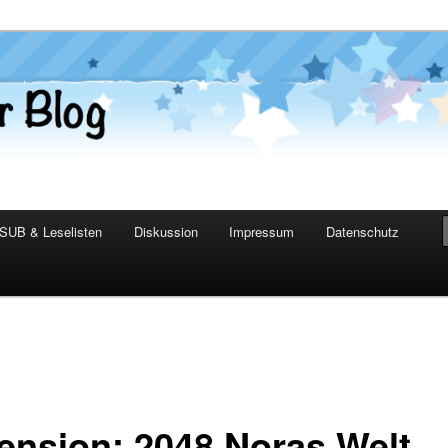
er Blog
SUB & Leselisten
Diskussion
Impressum
Datenschutz
ension: 2048 Noras Welt