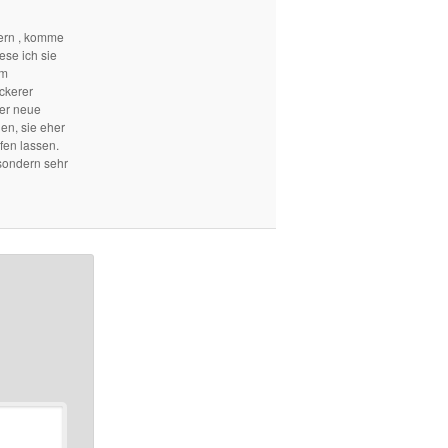
ern , komme
ese ich sie
em
ckerer
mer neue
len, sie eher
fen lassen.
sondern sehr