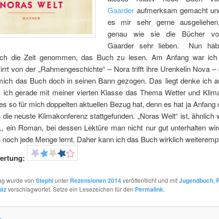
Gaarder
aufmerksam gemacht und
es mir sehr gerne ausgeliehen,
genau wie sie die Bücher vo
Gaarder sehr lieben. Nun hab
ich die Zeit genommen, das Buch zu lesen. Am Anfang war ich
irrt von der „Rahmengeschichte“ – Nora trifft ihre Urenkelin Nova 
mich das Buch doch in seinen Bann gezogen. Das liegt denke ich a
 ich gerade mit meiner vierten Klasse das Thema Wetter und Klim
es so für mich doppelten aktuellen Bezug hat, denn es hat ja Anfan
 die neuste Klimakonferenz stattgefunden. „Noras Welt“ ist, ähnlich w
„, ein Roman, bei dessen Lektüre man nicht nur gut unterhalten wir
 noch jede Menge lernt. Daher kann ich das Buch wirklich weiteremp
ertung:
rag wurde von
Stephi
unter
Rezensionen 2014
veröffentlicht und mit
Jugendbuch
,
P
tz
verschlagwortet. Setze ein Lesezeichen für den
Permalink
.