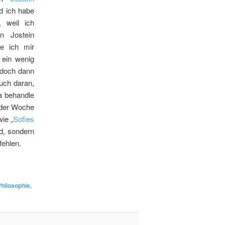
 ich habe
 weil ich
n Jostein
e ich mir
 ein wenig
– doch dann
uch daran,
a behandle
g der Woche
ie „
Sofies
d, sondern
fehlen.
hilosophie
,