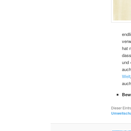
endl
verw
hat 
dass
und 
auch
Welt
auch
Bew
Dieser Eint
Umweltschu