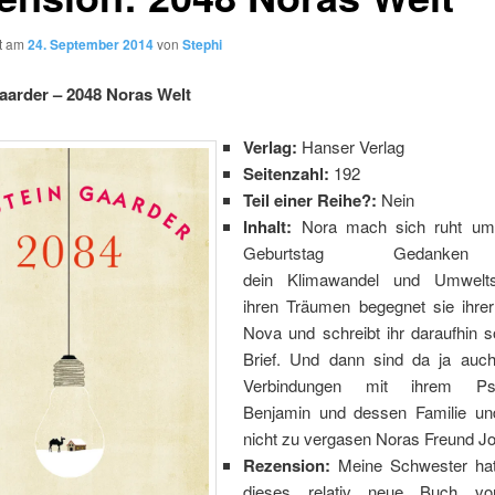
ht am
24. September 2014
von
Stephi
aarder – 2048 Noras Welt
Verlag:
Hanser Verlag
Seitenzahl:
192
Teil einer Reihe?:
Nein
Inhalt:
Nora mach sich ruht um 
Geburtstag Gedanke
dein Klimawandel und Umwelts
ihren Träumen begegnet sie ihrer
Nova und schreibt ihr daraufhin s
Brief. Und dann sind da ja auc
Verbindungen mit ihrem Psy
Benjamin und dessen Familie und
nicht zu vergasen Noras Freund J
Rezension:
Meine Schwester ha
dieses relativ neue Buch 