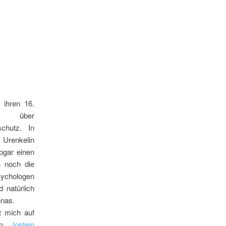
ihren 16.
n über
chutz. In
 Urenkelin
ogar einen
h noch die
chologen
 natürlich
onas.
t mich auf
von
Jostein