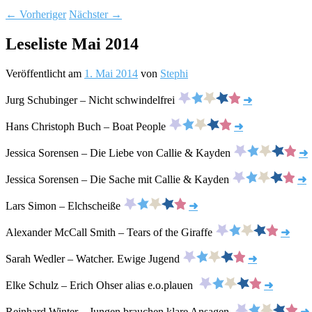
←
Vorheriger
Nächster
→
Leseliste Mai 2014
Veröffentlicht am
1. Mai 2014
von
Stephi
Jurg Schubinger – Nicht schwindelfrei
➜
Hans Christoph Buch – Boat People
➜
Jessica Sorensen – Die Liebe von Callie & Kayden
➜
Jessica Sorensen – Die Sache mit Callie & Kayden
➜
Lars Simon – Elchscheiße
➜
Alexander McCall Smith – Tears of the Giraffe
➜
Sarah Wedler – Watcher. Ewige Jugend
➜
Elke Schulz – Erich Ohser alias e.o.plauen
➜
Reinhard Winter – Jungen brauchen klare Ansagen
➜