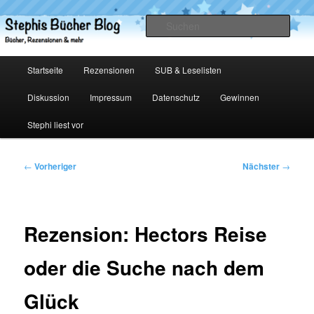
Zum
primären
Such
Inhalt
springen
Stephis Bücher Blog
Hauptmenü
Startseite
Rezensionen
SUB & Leselisten
Diskussion
Impressum
Datenschutz
Gewinnen
Stephi liest vor
Beitragsnavigation
←
Vorheriger
Nächster
→
Rezension: Hectors Reise
oder die Suche nach dem
Glück