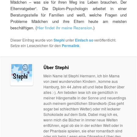
Mädchen – was sie für ihren Weg ins Leben brauchen. Der
Elternratgeber“. Die Diplom-Psychologin arbeitet in einer
Beratungsstelle für Familien und weiß, welche Fragen und
Probleme Mädchen und ihre Eltern heute am meisten
beschäftigen. (
Hier findet ihr meine Rezension
.)
Dieser Eintrag wurde von
Stephi
unter
Einfach so
veröffentlicht.
Setze ein Lesezeichen für den
Permalink
.
Über Stephi
Mein Name ist Stephi Hermann, ich bin Mama
von zwei wundervollen Kindern , komme aus
Hamburg, bin 44 Jahre alt und liebe Bücher über
alles :-). Am liebsten lese ich sie gemütlich in
meiner Hängematte in der Sonne und neuerdings
auch meinem gemütlichen Strandkorb (Das geht
sogar bei schlechtem Wetter) oder mit leckerer
Schokolade auf dem Sofa. Dabei mag ich es,
wenn mich die Bücher in immer neue Welten
entführen, egal ob sie in der echten Welt oder in
der Phantasie spielen, sie eher romantisch sind
oder mir beim Lesen eine Gänsehaut über den