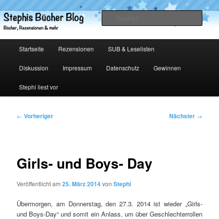
Zum
primären
Such
Inhalt
springen
Stephis Bücher Blog
Hauptmenü
Startseite
Rezensionen
SUB & Leselisten
Diskussion
Impressum
Datenschutz
Gewinnen
Stephi liest vor
Beitragsnavigation
←
Vorheriger
Nächster
→
Girls- und Boys- Day
Veröffentlicht am
25. März 2014
von
Stephi
Übermorgen, am Donnerstag, den 27.3. 2014 ist wieder „Girls-
und Boys-Day“ und somit ein Anlass, um über Geschlechterrollen