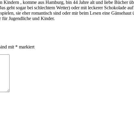
indern , komme aus Hamburg, bin 44 Jahre alt und liebe Bücher über a
s geht sogar bei schlechtem Wetter) oder mit leckerer Schokolade au
ie spielen, sie eher romantisch sind oder mir beim Lesen eine Gänsehau
 für Jugendliche und Kinder.
sind mit
*
markiert