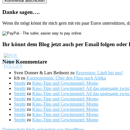
Danke sagen….
Wenn ihr mögt könnt ihr mich gern mit ein paar Euros unterstützen, 
Ihr könnt dem Blog jetzt auch per Email folgen oder 
Neue Kommentare
Sven Donner & Lars Bednorz
zu
Rezension: Läuft bei uns!
Ich
zu
Kurzrezension: Über den Fluss nach Afrika
Stephi
zu
Kino-Tipp und Gewinnspiel: Momo
Stephi
zu
Kino-Tipp und Gewinnspiel: All das ungesagte zwis
Stephi
zu
Kino-Tipp und Gewinnspiel: All das ungesagte zwis
Stephi
zu
Kino-Tipp und Gewinnspiel: Momo
Stephi
zu
Kino-Tipp und Gewinnspiel: Momo
Stephi
zu
Kino-Tipp und Gewinnspiel: Momo
Stephi
zu
Kino-Tipp und Gewinnspiel: Momo
Stephi
zu
Kino-Tipp und Gewinnspiel: Momo
Datenschutz
Stolz präsentiert von WordPress