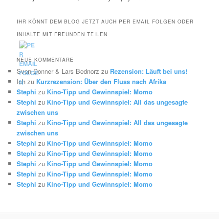
IHR KÖNNT DEM BLOG JETZT AUCH PER EMAIL FOLGEN ODER
INHALTE MIT FREUNDEN TEILEN
NEUE KOMMENTARE
Sven Donner & Lars Bednorz
zu
Rezension: Läuft bei uns!
Ich
zu
Kurzrezension: Über den Fluss nach Afrika
Stephi
zu
Kino-Tipp und Gewinnspiel: Momo
Stephi
zu
Kino-Tipp und Gewinnspiel: All das ungesagte
zwischen uns
Stephi
zu
Kino-Tipp und Gewinnspiel: All das ungesagte
zwischen uns
Stephi
zu
Kino-Tipp und Gewinnspiel: Momo
Stephi
zu
Kino-Tipp und Gewinnspiel: Momo
Stephi
zu
Kino-Tipp und Gewinnspiel: Momo
Stephi
zu
Kino-Tipp und Gewinnspiel: Momo
Stephi
zu
Kino-Tipp und Gewinnspiel: Momo