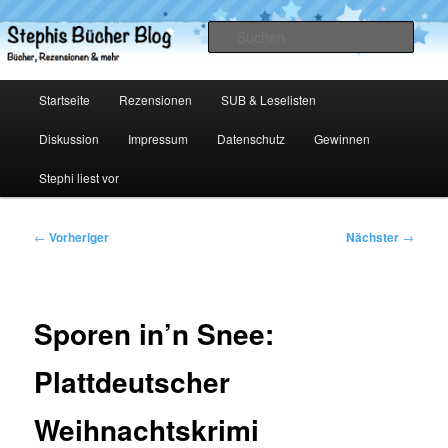
Zum
primären
Such
Inhalt
springen
Stephis Bücher Blog
Hauptmenü
Startseite
Rezensionen
SUB & Leselisten
Diskussion
Impressum
Datenschutz
Gewinnen
Stephi liest vor
Beitragsnavigation
←
Vorheriger
Nächster
→
Sporen in’n Snee:
Plattdeutscher
Weihnachtskrimi