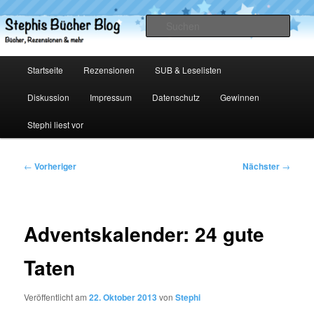
Zum
primären
Such
Inhalt
springen
Stephis Bücher Blog
Hauptmenü
Startseite
Rezensionen
SUB & Leselisten
Diskussion
Impressum
Datenschutz
Gewinnen
Stephi liest vor
Beitragsnavigation
←
Vorheriger
Nächster
→
Adventskalender: 24 gute
Taten
Veröffentlicht am
22. Oktober 2013
von
Stephi