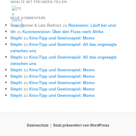
INHALTE MIT FREUNDEN TEILEN
NEUE KOMMENTARE
Sven Donner & Lars Bednorz
zu
Rezension: Läuft bei uns!
Ich
zu
Kurzrezension: Über den Fluss nach Afrika
Stephi
zu
Kino-Tipp und Gewinnspiel: Momo
Stephi
zu
Kino-Tipp und Gewinnspiel: All das ungesagte
zwischen uns
Stephi
zu
Kino-Tipp und Gewinnspiel: All das ungesagte
zwischen uns
Stephi
zu
Kino-Tipp und Gewinnspiel: Momo
Stephi
zu
Kino-Tipp und Gewinnspiel: Momo
Stephi
zu
Kino-Tipp und Gewinnspiel: Momo
Stephi
zu
Kino-Tipp und Gewinnspiel: Momo
Stephi
zu
Kino-Tipp und Gewinnspiel: Momo
Datenschutz
Stolz präsentiert von WordPress