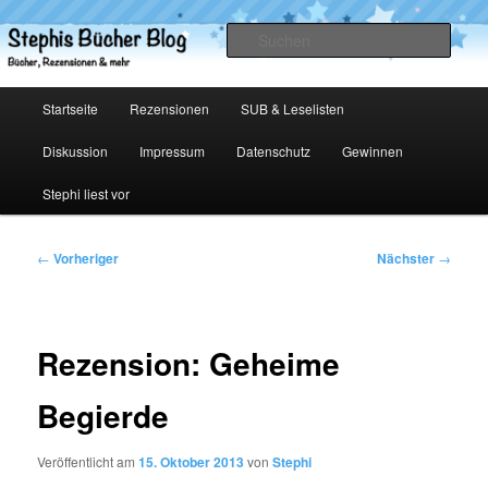
Zum
primären
Such
Inhalt
springen
Stephis Bücher Blog
Hauptmenü
Startseite
Rezensionen
SUB & Leselisten
Diskussion
Impressum
Datenschutz
Gewinnen
Stephi liest vor
Beitragsnavigation
←
Vorheriger
Nächster
→
Rezension: Geheime
Begierde
Veröffentlicht am
15. Oktober 2013
von
Stephi