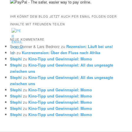
IHR KÖNNT DEM BLOG JETZT AUCH PER EMAIL FOLGEN ODER
INHALTE MIT FREUNDEN TEILEN
NEUE KOMMENTARE
Sven Donner & Lars Bednorz
zu
Rezension: Läuft bei uns!
Ich
zu
Kurzrezension: Über den Fluss nach Afrika
Stephi
zu
Kino-Tipp und Gewinnspiel: Momo
Stephi
zu
Kino-Tipp und Gewinnspiel: All das ungesagte
zwischen uns
Stephi
zu
Kino-Tipp und Gewinnspiel: All das ungesagte
zwischen uns
Stephi
zu
Kino-Tipp und Gewinnspiel: Momo
Stephi
zu
Kino-Tipp und Gewinnspiel: Momo
Stephi
zu
Kino-Tipp und Gewinnspiel: Momo
Stephi
zu
Kino-Tipp und Gewinnspiel: Momo
Stephi
zu
Kino-Tipp und Gewinnspiel: Momo