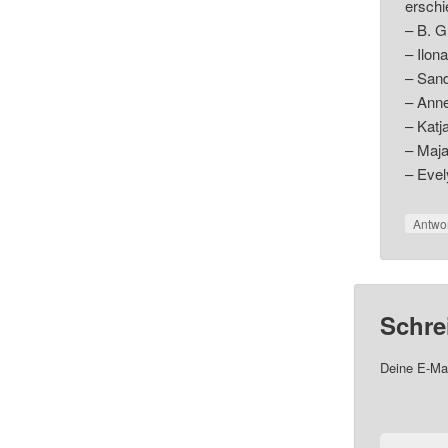
erschi
– B. G
– Ilon
– Sand
– Anne
– Kat
– Maja
– Evel
Antwo
Schre
Deine E-Mai