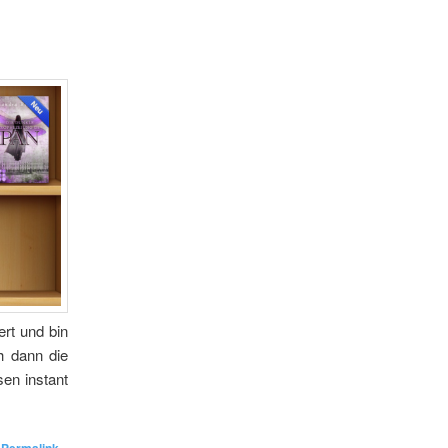
rt und bin
h dann die
en instant
n
.