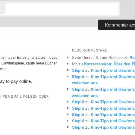
NEUE KOMMENTARE
t ein paar Euros unterstützen, davon
Sven Donner & Lars Bednorz
zu
Re
die Gewinnspiele. kaufe neue Bücher
Ich
zu
Kurzrezension: Über den Fl
ke...
Stephi
zu
Kino-Tipp und Gewinns
Stephi
zu
Kino-Tipp und Gewinnsp
zwischen uns
Stephi
zu
Kino-Tipp und Gewinnsp
zwischen uns
H PER EMAIL FOLGEN ODER
Stephi
zu
Kino-Tipp und Gewinns
Stephi
zu
Kino-Tipp und Gewinns
Stephi
zu
Kino-Tipp und Gewinns
Stephi
zu
Kino-Tipp und Gewinns
Stephi
zu
Kino-Tipp und Gewinns