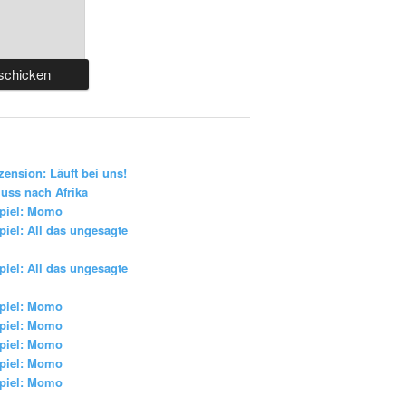
zension: Läuft bei uns!
uss nach Afrika
piel: Momo
iel: All das ungesagte
iel: All das ungesagte
piel: Momo
piel: Momo
piel: Momo
piel: Momo
piel: Momo