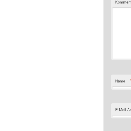
Komment
Name
E-Mail-A