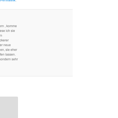
Permalink
ern , komme
ese ich sie
em
ckerer
mer neue
len, sie eher
fen lassen.
sondern sehr