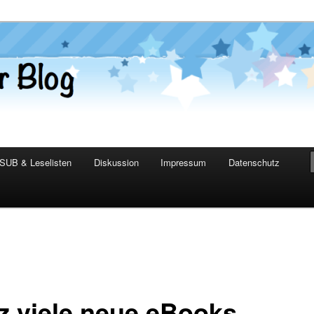
er Blog
SUB & Leselisten
Diskussion
Impressum
Datenschutz
z viele neue eBooks