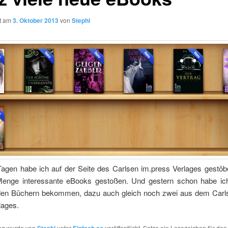
ht am
3. Oktober 2013
von
Stephi
Tagen habe ich auf der Seite des Carlsen im.press Verlages gestöbe
Menge interessante eBooks gestoßen. Und gestern schon habe ic
den Büchern bekommen, dazu auch gleich noch zwei aus dem Carls
lages.
rag wurde von
unter
veröffentlicht. Setze ein Lesezeichen für de