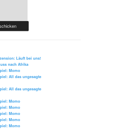
zension: Läuft bei uns!
uss nach Afrika
piel: Momo
iel: All das ungesagte
iel: All das ungesagte
piel: Momo
piel: Momo
piel: Momo
piel: Momo
piel: Momo