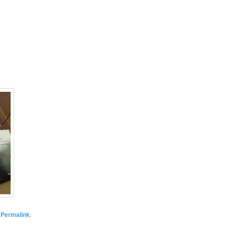
n
Permalink
.