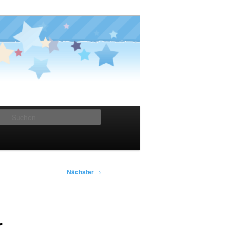
Suchen
Nächster
→
r