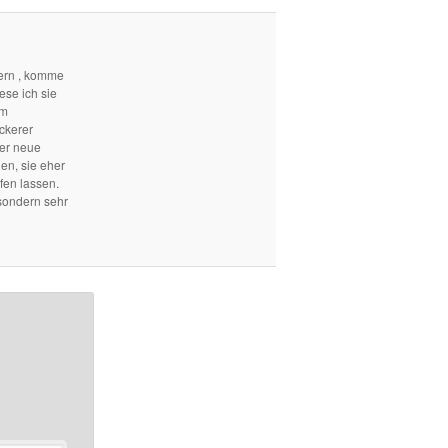
ern , komme
ese ich sie
em
ckerer
mer neue
len, sie eher
fen lassen.
sondern sehr