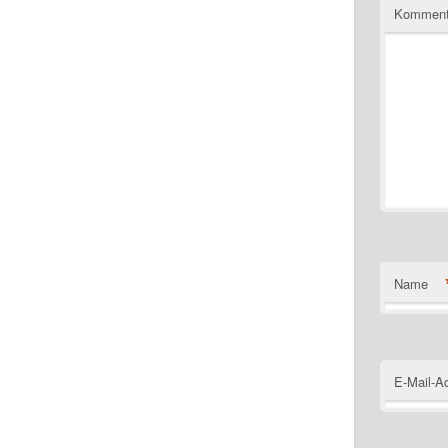
Komment
Name
E-Mail-A