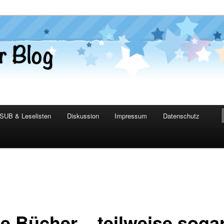
er Blog
SUB & Leselisten
Diskussion
Impressum
Datenschutz
e Bücher – teilweise soga