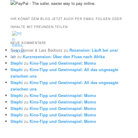
IHR KÖNNT DEM BLOG JETZT AUCH PER EMAIL FOLGEN ODER
INHALTE MIT FREUNDEN TEILEN
NEUE KOMMENTARE
Sven Donner & Lars Bednorz
zu
Rezension: Läuft bei uns!
Ich
zu
Kurzrezension: Über den Fluss nach Afrika
Stephi
zu
Kino-Tipp und Gewinnspiel: Momo
Stephi
zu
Kino-Tipp und Gewinnspiel: All das ungesagte
zwischen uns
Stephi
zu
Kino-Tipp und Gewinnspiel: All das ungesagte
zwischen uns
Stephi
zu
Kino-Tipp und Gewinnspiel: Momo
Stephi
zu
Kino-Tipp und Gewinnspiel: Momo
Stephi
zu
Kino-Tipp und Gewinnspiel: Momo
Stephi
zu
Kino-Tipp und Gewinnspiel: Momo
Stephi
zu
Kino-Tipp und Gewinnspiel: Momo