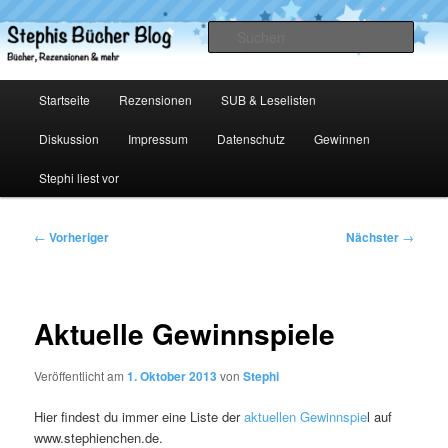
Zum
primären
Such
Inhalt
springen
Stephis Bücher Blog
Hauptmenü
Startseite
Rezensionen
SUB & Leselisten
Diskussion
Impressum
Datenschutz
Gewinnen
Stephi liest vor
Beitragsnavigation
←
Vorheriger
Nächster
→
Aktuelle Gewinnspiele
Veröffentlicht am
1. Oktober 2013
von
Stephi
Hier findest du immer eine Liste der
aktuellen Gewinnspie
l auf
www.stephienchen.de.