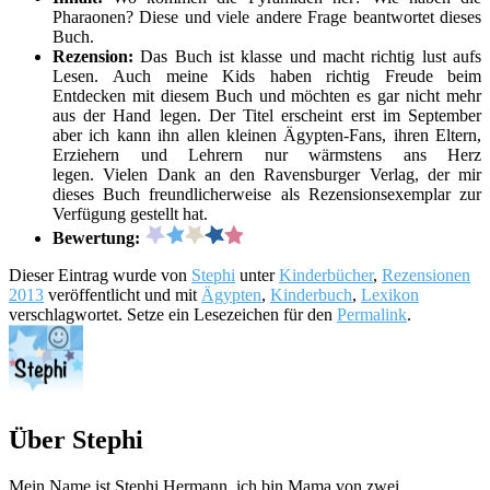
Pharaonen? Diese und viele andere Frage beantwortet dieses
Buch.
Rezension:
Das Buch ist klasse und macht richtig lust aufs
Lesen. Auch meine Kids haben richtig Freude beim
Entdecken mit diesem Buch und möchten es gar nicht mehr
aus der Hand legen. Der Titel erscheint erst im September
aber ich kann ihn allen kleinen Ägypten-Fans, ihren Eltern,
Erziehern und Lehrern nur wärmstens ans Herz
legen. Vielen Dank an den Ravensburger Verlag, der mir
dieses Buch freundlicherweise als Rezensionsexemplar zur
Verfügung gestellt hat.
Bewertung:
Dieser Eintrag wurde von
Stephi
unter
Kinderbücher
,
Rezensionen
2013
veröffentlicht und mit
Ägypten
,
Kinderbuch
,
Lexikon
verschlagwortet. Setze ein Lesezeichen für den
Permalink
.
Über Stephi
Mein Name ist Stephi Hermann, ich bin Mama von zwei