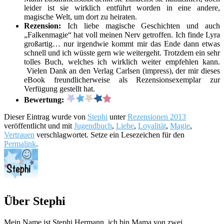
leider ist sie wirklich entführt worden in eine andere,
magische Welt, um dort zu heiraten.
Rezension:
Ich liebe magische Geschichten und auch
„Falkenmagie“ hat voll meinen Nerv getroffen. Ich finde Lyra
großartig… nur irgendwie kommt mir das Ende dann etwas
schnell und ich wüsste gern wie weitergeht. Trotzdem ein sehr
tolles Buch, welches ich wirklich weiter empfehlen kann.
Vielen Dank an den Verlag Carlsen (impress), der mir dieses
eBook freundlicherweise als Rezensionsexemplar zur
Verfügung gestellt hat.
Bewertung:
Dieser Eintrag wurde von
Stephi
unter
Rezensionen 2013
veröffentlicht und mit
Jugendbuch
,
Liebe
,
Loyalität
,
Magie
,
Vertrauen
verschlagwortet. Setze ein Lesezeichen für den
Permalink
.
Über Stephi
Mein Name ist Stephi Hermann, ich bin Mama von zwei