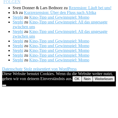
Sven Donner & Lars Bednorz
zu
Rezension: Läuft bei uns!
Ich
zu
Kurzrezension: Über den Fluss nach Afrika
Stephi
zu
Kino-Tipp und Gewinnspiel: Momo
Stephi
zu
Kino-Tipp und Gewinnspiel: All das ungesagte
zwischen uns
Stephi
zu
Kino-Tipp und Gewinnspiel: All das ungesagte
zwischen uns
Stephi
zu
Kino-Tipp und Gewinnspiel: Momo
Stephi
zu
Kino-Tipp und Gewinnspiel: Momo
Stephi
zu
Kino-Tipp und Gewinnspiel: Momo
Stephi
zu
Kino-Tipp und Gewinnspiel: Momo
Stephi
zu
Kino-Tipp und Gewinnspiel: Momo
Datenschutz
Stolz präsentiert von WordPress
Diese Website benutzt Cookies. Wenn du die Website weiter nutzt,
gehen wir von deinem Einverständnis aus.
OK
Nein
Weiterlesen