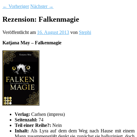
←
Vorheriger
Nächster
→
Rezension: Falkenmagie
Veröffentlicht am
16. August 2013
von
Stephi
Katjana May – Falkenmagie
Verlag:
Carlsen (impress)
Seitenzahl:
74
Teil einer Reihe?:
Nein
Inhalt:
Als Lyra auf dem dem Weg nach Hause mit einem
Mann zusammenstößt denkt sie zunächst sie halluziniert, doch