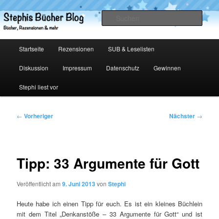
Zum
primären
Such
Inhalt
springen
Stephis Bücher Blog
Hauptmenü
Startseite
Rezensionen
SUB & Leselisten
Diskussion
Impressum
Datenschutz
Gewinnen
Stephi liest vor
Beitragsnavigation
←
Vorheriger
Nächster
→
Tipp: 33 Argumente für Gott
Veröffentlicht am
9. Juni 2013
von
Stephi
Heute habe ich einen Tipp für euch. Es ist ein kleines Büchlein
mit dem Titel „Denkanstöße – 33 Argumente für Gott“ und ist