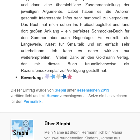
und dann eine übersichtliche Zusammenstellung der
jeweiligen Argumente. Dabei haben es die Autoren
geschafft interessante Infos sehr humorvoll zu verpacken.
Das Buch hat mich schon ins Freibad begleitet und fand
dort großen Anklang – ein perfektes Schmöcker-Buch für
den Sommer aber auch Regentage. Es vertreibt die
Langeweile, rüstet für Smalltalk und ist einfach sehr
unterhaltsam. Ich kann es daher wirklich nur
weiterempfehlen. Vielen Dank an den Goldmann Verlag,
der mir dieses Buch freundlicherweise als
Rezensionsexemplar zur Verfügung gestellt hat.
Bewertung:
Dieser Eintrag wurde von
Stephi
unter
Rezensionen 2013
veröffentlicht und mit
Humor
verschlagwortet. Setze ein Lesezeichen
für den
Permalink
.
Über Stephi
Mein Name ist Stephi Hermann, ich bin Mama
von zwei wundervollen Kindern , komme aus