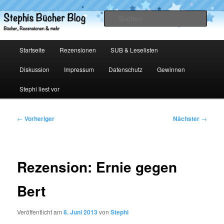
Zum
primären
Such
Inhalt
springen
Stephis Bücher Blog
Hauptmenü
Startseite
Rezensionen
SUB & Leselisten
Diskussion
Impressum
Datenschutz
Gewinnen
Stephi liest vor
Beitragsnavigation
←
Vorheriger
Nächster
→
Rezension: Ernie gegen
Bert
Veröffentlicht am
8. Juni 2013
von
Stephi