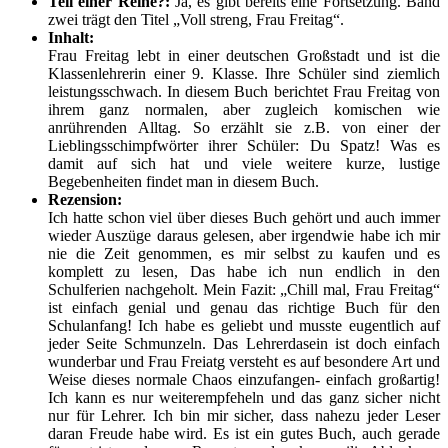
Teil einer Reihe?:
Ja, es gibt bereits eine Fortsetzung. Band
zwei trägt den Titel „Voll streng, Frau Freitag“.
Inhalt:
Frau Freitag lebt in einer deutschen Großstadt und ist die
Klassenlehrerin einer 9. Klasse. Ihre Schüler sind ziemlich
leistungsschwach. In diesem Buch berichtet Frau Freitag von
ihrem ganz normalen, aber zugleich komischen wie
anrührenden Alltag. So erzählt sie z.B. von einer der
Lieblingsschimpfwörter ihrer Schüler: Du Spatz! Was es
damit auf sich hat und viele weitere kurze, lustige
Begebenheiten findet man in diesem Buch.
Rezension:
Ich hatte schon viel über dieses Buch gehört und auch immer
wieder Auszüge daraus gelesen, aber irgendwie habe ich mir
nie die Zeit genommen, es mir selbst zu kaufen und es
komplett zu lesen, Das habe ich nun endlich in den
Schulferien nachgeholt. Mein Fazit: „Chill mal, Frau Freitag“
ist einfach genial und genau das richtige Buch für den
Schulanfang! Ich habe es geliebt und musste eugentlich auf
jeder Seite Schmunzeln. Das Lehrerdasein ist doch einfach
wunderbar und Frau Freiatg versteht es auf besondere Art und
Weise dieses normale Chaos einzufangen- einfach großartig!
Ich kann es nur weiterempfeheln und das ganz sicher nicht
nur für Lehrer. Ich bin mir sicher, dass nahezu jeder Leser
daran Freude habe wird. Es ist ein gutes Buch, auch gerade