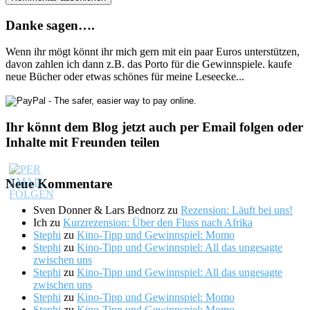
Danke sagen….
Wenn ihr mögt könnt ihr mich gern mit ein paar Euros unterstützen,
davon zahlen ich dann z.B. das Porto für die Gewinnspiele. kaufe
neue Bücher oder etwas schönes für meine Leseecke...
Ihr könnt dem Blog jetzt auch per Email folgen oder
Inhalte mit Freunden teilen
Neue Kommentare
Sven Donner & Lars Bednorz
zu
Rezension: Läuft bei uns!
Ich
zu
Kurzrezension: Über den Fluss nach Afrika
Stephi
zu
Kino-Tipp und Gewinnspiel: Momo
Stephi
zu
Kino-Tipp und Gewinnspiel: All das ungesagte
zwischen uns
Stephi
zu
Kino-Tipp und Gewinnspiel: All das ungesagte
zwischen uns
Stephi
zu
Kino-Tipp und Gewinnspiel: Momo
Stephi
zu
Kino-Tipp und Gewinnspiel: Momo