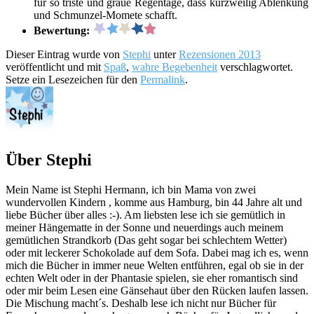
für so triste und graue Regentage, dass kurzweilig Ablenkung
und Schmunzel-Momete schafft.
Bewertung:
Dieser Eintrag wurde von
Stephi
unter
Rezensionen 2013
veröffentlicht und mit
Spaß
,
wahre Begebenheit
verschlagwortet.
Setze ein Lesezeichen für den
Permalink
.
Über Stephi
Mein Name ist Stephi Hermann, ich bin Mama von zwei
wundervollen Kindern , komme aus Hamburg, bin 44 Jahre alt und
liebe Bücher über alles :-). Am liebsten lese ich sie gemütlich in
meiner Hängematte in der Sonne und neuerdings auch meinem
gemütlichen Strandkorb (Das geht sogar bei schlechtem Wetter)
oder mit leckerer Schokolade auf dem Sofa. Dabei mag ich es, wenn
mich die Bücher in immer neue Welten entführen, egal ob sie in der
echten Welt oder in der Phantasie spielen, sie eher romantisch sind
oder mir beim Lesen eine Gänsehaut über den Rücken laufen lassen.
Die Mischung macht´s. Deshalb lese ich nicht nur Bücher für