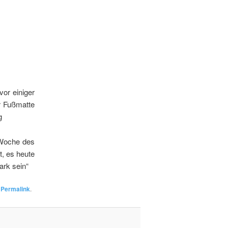
vor einiger
r Fußmatte
g
„Woche des
t, es heute
ark sein“
n
Permalink
.