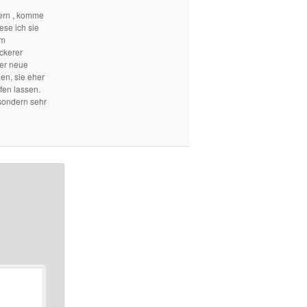
ern , komme
ese ich sie
em
ckerer
mer neue
len, sie eher
fen lassen.
sondern sehr