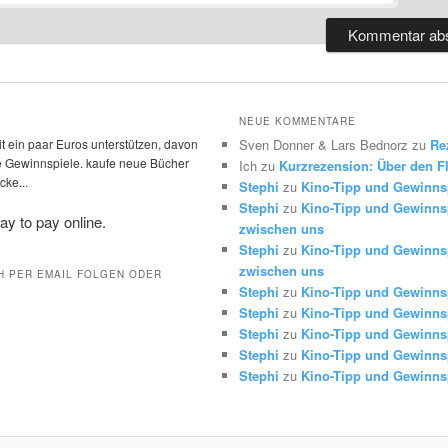
NEUE KOMMENTARE
t ein paar Euros unterstützen, davon
Sven Donner & Lars Bednorz
zu
Re
die Gewinnspiele. kaufe neue Bücher
Ich
zu
Kurzrezension: Über den Fl
ke...
Stephi
zu
Kino-Tipp und Gewinns
Stephi
zu
Kino-Tipp und Gewinnsp
zwischen uns
Stephi
zu
Kino-Tipp und Gewinnsp
zwischen uns
H PER EMAIL FOLGEN ODER
Stephi
zu
Kino-Tipp und Gewinns
Stephi
zu
Kino-Tipp und Gewinns
Stephi
zu
Kino-Tipp und Gewinns
Stephi
zu
Kino-Tipp und Gewinns
Stephi
zu
Kino-Tipp und Gewinns