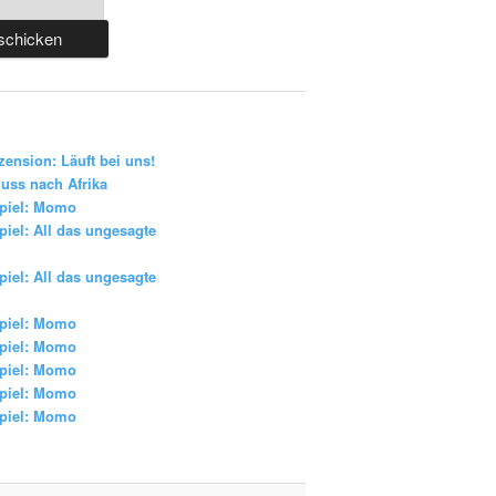
zension: Läuft bei uns!
uss nach Afrika
piel: Momo
iel: All das ungesagte
iel: All das ungesagte
piel: Momo
piel: Momo
piel: Momo
piel: Momo
piel: Momo