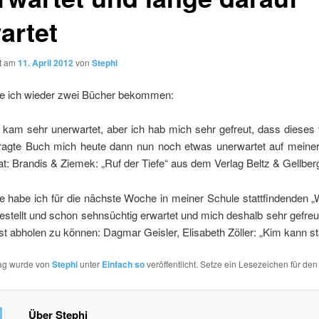
artet
ht am
11. April 2012
von
Stephi
e ich wieder zwei Bücher bekommen:
kam sehr unerwartet, aber ich hab mich sehr gefreut, dass dieses 
fragte Buch mich heute dann nun noch etwas unerwartet auf meine
at: Brandis & Ziemek: „Ruf der Tiefe“ aus dem Verlag Beltz & Gellber
e habe ich für die nächste Woche in meiner Schule stattfindenden 
stellt und schon sehnsüchtig erwartet und mich deshalb sehr gefreu
st abholen zu können: Dagmar Geisler, Elisabeth Zöller: „Kim kann st
rag wurde von
Stephi
unter
Einfach so
veröffentlicht. Setze ein Lesezeichen für de
Über Stephi