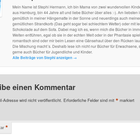
Mein Name ist Stephi Hermann, ich bin Mama von zwei wundervollen Kind
aus Hamburg, bin 44 Jahre alt und liebe Bücher über alles :-). Am liebsten l
gemütlich in meiner Hängematte in der Sonne und neuerdings auch mein
gemütlichen Strandkorb (Das geht sogar bei schlechtem Wetter) oder mit le
Schokolade auf dem Sofa. Dabei mag ich es, wenn mich die Bücher in im
Welten entführen, egal ob sie in der echten Welt oder in der Phantasie spie
romantisch sind oder mir beim Lesen eine Gänsehaut über den Rücken lau
Die Mischung macht´s. Deshalb lese ich nicht nur Bücher für Erwachsene, 
gerne auch Bücher für Jugendliche und Kinder.
Alle Beiträge von Stephi anzeigen
→
ibe einen Kommentar
*
l-Adresse wird nicht veröffentlicht.
Erforderliche Felder sind mit
markiert
*
ar