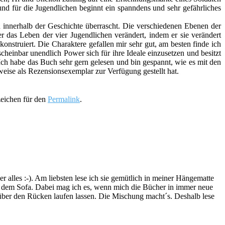
nd für die Jugendlichen beginnt ein spanndens und sehr gefährliches
innerhalb der Geschichte überrascht. Die verschiedenen Ebenen der
 das Leben der vier Jugendlichen verändert, indem er sie verändert
konstruiert. Die Charaktere gefallen mir sehr gut, am besten finde ich
cheinbar unendlich Power sich für ihre Ideale einzusetzen und besitzt
ch habe das Buch sehr gern gelesen und bin gespannt, wie es mit den
rweise als Rezensionsexemplar zur Verfügung gestellt hat.
zeichen für den
Permalink
.
lles :-). Am liebsten lese ich sie gemütlich in meiner Hängematte
f dem Sofa. Dabei mag ich es, wenn mich die Bücher in immer neue
t über den Rücken laufen lassen. Die Mischung macht´s. Deshalb lese