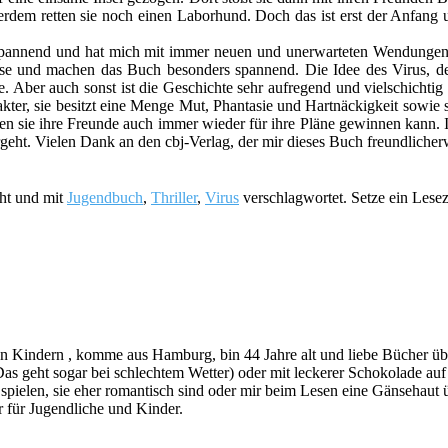
dem retten sie noch einen Laborhund. Doch das ist erst der Anfang u
 spannend und hat mich mit immer neuen und unerwarteten Wendungen 
ise und machen das Buch besonders spannend. Die Idee des Virus, der
. Aber auch sonst ist die Geschichte sehr aufregend und vielschichtig 
kter, sie besitzt eine Menge Mut, Phantasie und Hartnäckigkeit sowie s
en sie ihre Freunde auch immer wieder für ihre Pläne gewinnen kann. I
ergeht. Vielen Dank an den cbj-Verlag, der mir dieses Buch freundliche
cht und mit
Jugendbuch
,
Thriller
,
Virus
verschlagwortet. Setze ein Lese
indern , komme aus Hamburg, bin 44 Jahre alt und liebe Bücher über a
s geht sogar bei schlechtem Wetter) oder mit leckerer Schokolade au
ie spielen, sie eher romantisch sind oder mir beim Lesen eine Gänsehau
 für Jugendliche und Kinder.