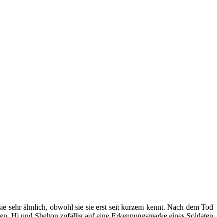
ie sehr ähnlich, obwohl sie sie erst seit kurzem kennt. Nach dem Tod
 Ben, Hi und Shelton zufällig auf eine Erkennungsmarke eines Soldaten