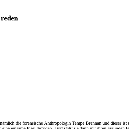
 reden
nämlich die forensische Anthropologin Tempe Brennan und dieser ist s
auf eine einsame Insel gezogen. Dort stößt sie dann mit ihren Freunden