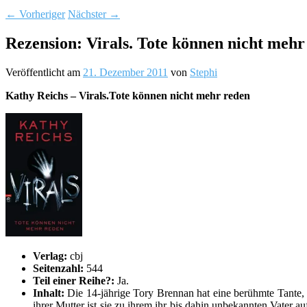
←
Vorheriger
Nächster
→
Rezension: Virals. Tote können nicht mehr
Veröffentlicht am
21. Dezember 2011
von
Stephi
Kathy Reichs – Virals.Tote können nicht mehr reden
Verlag:
cbj
Seitenzahl:
544
Teil einer Reihe?:
Ja.
Inhalt:
Die 14-jährige Tory Brennan hat eine berühmte Tante, 
ihrer Mutter ist sie zu ihrem ihr bis dahin unbekannten Vater 