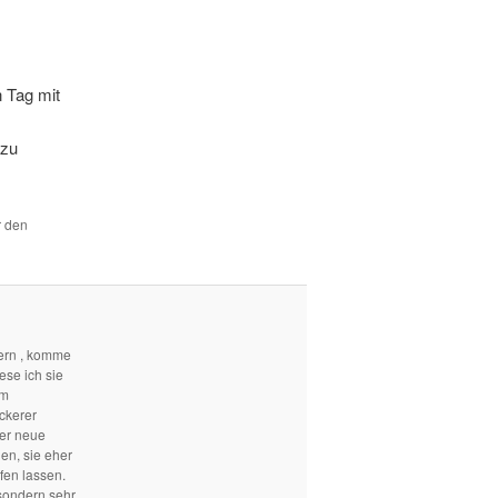
n Tag mit
 zu
r den
ern , komme
ese ich sie
em
ckerer
mer neue
len, sie eher
fen lassen.
sondern sehr