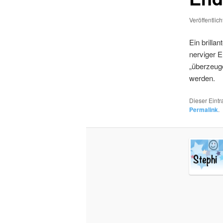
Veröffentlic
Ein brilla
nerviger E
„überzeuge
werden.
Dieser Eint
Permalink
.