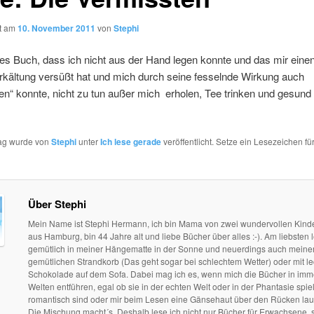
ht am
10. November 2011
von
Stephi
ntes Buch, dass ich nicht aus der Hand legen konnte und das mir eine
rkältung versüßt hat und mich durch seine fesselnde Wirkung auch
n“ konnte, nicht zu tun außer mich erholen, Tee trinken und gesund
rag wurde von
Stephi
unter
Ich lese gerade
veröffentlicht. Setze ein Lesezeichen fü
Über Stephi
Mein Name ist Stephi Hermann, ich bin Mama von zwei wundervollen Kind
aus Hamburg, bin 44 Jahre alt und liebe Bücher über alles :-). Am liebsten l
gemütlich in meiner Hängematte in der Sonne und neuerdings auch mein
gemütlichen Strandkorb (Das geht sogar bei schlechtem Wetter) oder mit le
Schokolade auf dem Sofa. Dabei mag ich es, wenn mich die Bücher in im
Welten entführen, egal ob sie in der echten Welt oder in der Phantasie spie
romantisch sind oder mir beim Lesen eine Gänsehaut über den Rücken lau
Die Mischung macht´s. Deshalb lese ich nicht nur Bücher für Erwachsene, 