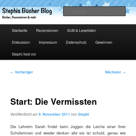
Zum
primären
Such
Inhalt
springen
Stephis Bücher Blog
Hauptmenü
Startseite
Rezensionen
SUB & Leselisten
Diskussion
Impressum
Datenschutz
Gewinnen
Stephi liest vor
Beitragsnavigation
←
Vorheriger
Nächster
→
Start: Die Vermissten
Veröffentlicht am
9. November 2011
von
Stephi
Die Lehrerin Sarah findet beim Joggen die Leiche einer ihrer
Schülerinnen und wieder denken alle sie ist schuld, genau wie