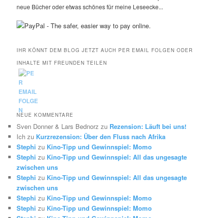
neue Bücher oder etwas schönes für meine Leseecke...
IHR KÖNNT DEM BLOG JETZT AUCH PER EMAIL FOLGEN ODER
INHALTE MIT FREUNDEN TEILEN
NEUE KOMMENTARE
Sven Donner & Lars Bednorz
zu
Rezension: Läuft bei uns!
Ich
zu
Kurzrezension: Über den Fluss nach Afrika
Stephi
zu
Kino-Tipp und Gewinnspiel: Momo
Stephi
zu
Kino-Tipp und Gewinnspiel: All das ungesagte
zwischen uns
Stephi
zu
Kino-Tipp und Gewinnspiel: All das ungesagte
zwischen uns
Stephi
zu
Kino-Tipp und Gewinnspiel: Momo
Stephi
zu
Kino-Tipp und Gewinnspiel: Momo