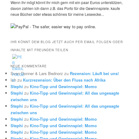
Wenn ihr mögt könnt ihr mich gern mit ein paar Euros unterstützen,
davon zahlen ich dann z.B. das Porto für die Gewinnspiele. kaufe
neue Bücher oder etwas schönes für meine Leseecke...
IHR KÖNNT DEM BLOG JETZT AUCH PER EMAIL FOLGEN ODER
INHALTE MIT FREUNDEN TEILEN
NEUE KOMMENTARE
Sven Donner & Lars Bednorz
zu
Rezension: Läuft bei uns!
Ich
zu
Kurzrezension: Über den Fluss nach Afrika
Stephi
zu
Kino-Tipp und Gewinnspiel: Momo
Stephi
zu
Kino-Tipp und Gewinnspiel: All das ungesagte
zwischen uns
Stephi
zu
Kino-Tipp und Gewinnspiel: All das ungesagte
zwischen uns
Stephi
zu
Kino-Tipp und Gewinnspiel: Momo
Stephi
zu
Kino-Tipp und Gewinnspiel: Momo
Stephi
zu
Kino-Tipp und Gewinnspiel: Momo
Stephi
zu
Kino-Tipp und Gewinnspiel: Momo