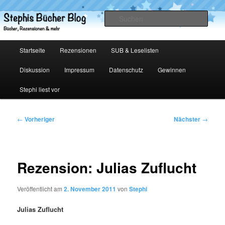
Zum
primären
Such
Inhalt
springen
Stephis Bücher Blog
Hauptmenü
Startseite
Rezensionen
SUB & Leselisten
Diskussion
Impressum
Datenschutz
Gewinnen
Stephi liest vor
Beitragsnavigation
←
Vorheriger
Nächster
→
Rezension: Julias Zuflucht
Veröffentlicht am
2. November 2011
von
Stephi
Julias Zuflucht