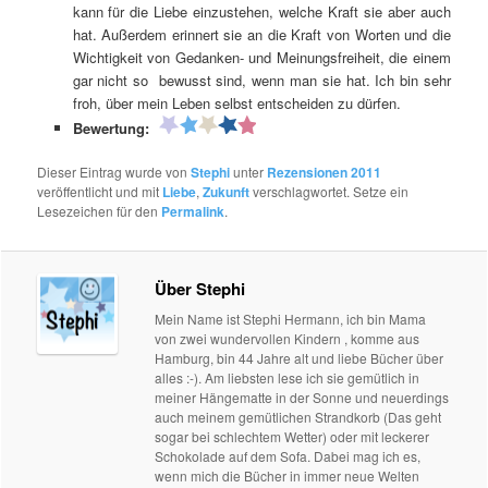
kann für die Liebe einzustehen, welche Kraft sie aber auch
hat. Außerdem erinnert sie an die Kraft von Worten und die
Wichtigkeit von Gedanken- und Meinungsfreiheit, die einem
gar nicht so bewusst sind, wenn man sie hat. Ich bin sehr
froh, über mein Leben selbst entscheiden zu dürfen.
Bewertung:
Dieser Eintrag wurde von
Stephi
unter
Rezensionen 2011
veröffentlicht und mit
Liebe
,
Zukunft
verschlagwortet. Setze ein
Lesezeichen für den
Permalink
.
Über Stephi
Mein Name ist Stephi Hermann, ich bin Mama
von zwei wundervollen Kindern , komme aus
Hamburg, bin 44 Jahre alt und liebe Bücher über
alles :-). Am liebsten lese ich sie gemütlich in
meiner Hängematte in der Sonne und neuerdings
auch meinem gemütlichen Strandkorb (Das geht
sogar bei schlechtem Wetter) oder mit leckerer
Schokolade auf dem Sofa. Dabei mag ich es,
wenn mich die Bücher in immer neue Welten