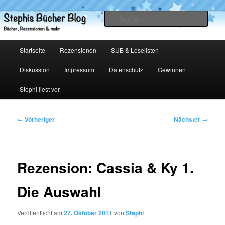
Zum
primären
Such
Inhalt
springen
Stephis Bücher Blog
Hauptmenü
Startseite
Rezensionen
SUB & Leselisten
Diskussion
Impressum
Datenschutz
Gewinnen
Stephi liest vor
Beitragsnavigation
←
Vorheriger
Nächster
→
Rezension: Cassia & Ky 1.
Die Auswahl
Veröffentlicht am
27. Oktober 2011
von
Stephi