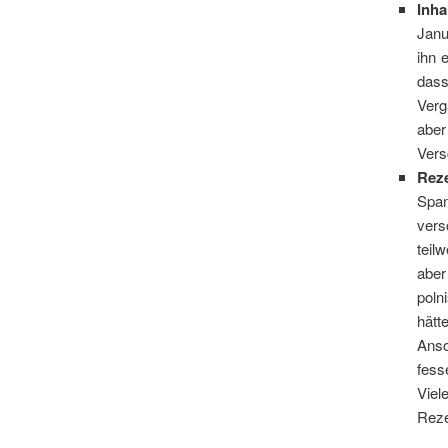
Inha
Janu
ihn 
dass
Verg
abe
Vers
Rez
Span
vers
teil
aber
poln
hätt
Anso
fess
Viel
Reze