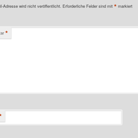
*
l-Adresse wird nicht veröffentlicht.
Erforderliche Felder sind mit
markiert
*
ar
*