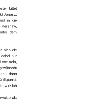
ster bittet
rkt Janusz,
und in die
ie Kershaw,
inter dem
e sich die
 dabei nur
 ermitteln,
 gewünscht
ssen, dann
ritikpunkt.
t wirklich
rweise als