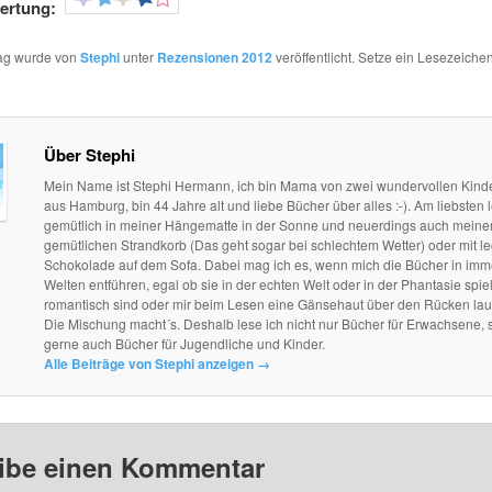
ertung:
rag wurde von
Stephi
unter
Rezensionen 2012
veröffentlicht. Setze ein Lesezeichen
Über Stephi
Mein Name ist Stephi Hermann, ich bin Mama von zwei wundervollen Kind
aus Hamburg, bin 44 Jahre alt und liebe Bücher über alles :-). Am liebsten l
gemütlich in meiner Hängematte in der Sonne und neuerdings auch mein
gemütlichen Strandkorb (Das geht sogar bei schlechtem Wetter) oder mit le
Schokolade auf dem Sofa. Dabei mag ich es, wenn mich die Bücher in im
Welten entführen, egal ob sie in der echten Welt oder in der Phantasie spie
romantisch sind oder mir beim Lesen eine Gänsehaut über den Rücken lau
Die Mischung macht´s. Deshalb lese ich nicht nur Bücher für Erwachsene, 
gerne auch Bücher für Jugendliche und Kinder.
Alle Beiträge von Stephi anzeigen
→
ibe einen Kommentar