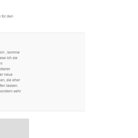
 für den
ern , komme
ese ich sie
em
ckerer
mer neue
len, sie eher
fen lassen.
sondern sehr