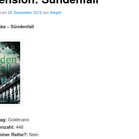
ht am
29. Dezember 2012
von
Stephi
ka – Sündenfall
lag:
Goldmann
enzahl:
448
 einer Reihe?:
Nein