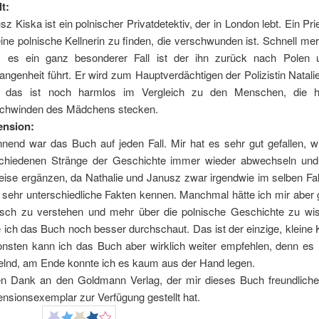
lt:
sz Kiska ist ein polnischer Privatdetektiv, der in London lebt. Ein Prie
eine polnische Kellnerin zu finden, die verschwunden ist. Schnell me
 es ein ganz besonderer Fall ist der ihn zurück nach Polen 
angenheit führt. Er wird zum Hauptverdächtigen der Polizistin Natal
r das ist noch harmlos im Vergleich zu den Menschen, die h
chwinden des Mädchens stecken.
ension:
nend war das Buch auf jeden Fall. Mir hat es sehr gut gefallen, wi
chiedenen Stränge der Geschichte immer wieder abwechseln und
weise ergänzen, da Nathalie und Janusz zwar irgendwie im selben Fall
 sehr unterschiedliche Fakten kennen. Manchmal hätte ich mir aber
isch zu verstehen und mehr über die polnische Geschichte zu wi
e ich das Buch noch besser durchschaut. Das ist der einzige, kleine K
nsten kann ich das Buch aber wirklich weiter empfehlen, denn es is
elnd, am Ende konnte ich es kaum aus der Hand legen.
en Dank an den Goldmann Verlag, der mir dieses Buch freundliche
nsionsexemplar zur Verfügung gestellt hat.