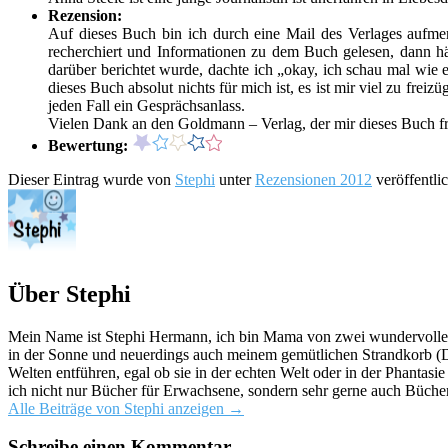
Rezension:
Auf dieses Buch bin ich durch eine Mail des Verlages aufmer
recherchiert und Informationen zu dem Buch gelesen, dann hä
darüber berichtet wurde, dachte ich „okay, ich schau mal wie 
dieses Buch absolut nichts für mich ist, es ist mir viel zu fre
jeden Fall ein Gesprächsanlass.
Vielen Dank an den Goldmann – Verlag, der mir dieses Buch fr
Bewertung:
Dieser Eintrag wurde von
Stephi
unter
Rezensionen 2012
veröffentli
Über Stephi
Mein Name ist Stephi Hermann, ich bin Mama von zwei wundervollen K
in der Sonne und neuerdings auch meinem gemütlichen Strandkorb (Da
Welten entführen, egal ob sie in der echten Welt oder in der Phantas
ich nicht nur Bücher für Erwachsene, sondern sehr gerne auch Bücher
Alle Beiträge von Stephi anzeigen
→
Schreibe einen Kommentar