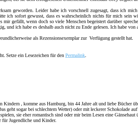
ksam geworden. Leider habe ich vorschnell zugesagt, dass ich mich 
tte ich sofort gewusst, dass es wahrscheinlich nichts für mich sein 
es mir gefällt, wenn doch so viele Menschen begeistert darüber spreche
izügig, und ich habe es deshalb auch nicht zu Ende gelesen. Ich habe vo
eundlicherweise als Rezensionsexemplar zur Verfügung gestellt hat.
cht. Setze ein Lesezeichen für den
Permalink
.
indern , komme aus Hamburg, bin 44 Jahre alt und liebe Bücher über a
s geht sogar bei schlechtem Wetter) oder mit leckerer Schokolade au
ie spielen, sie eher romantisch sind oder mir beim Lesen eine Gänsehau
 für Jugendliche und Kinder.