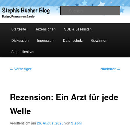
Zum
primären
Such
Inhalt
springen
Stephis Bücher Blog
Hauptmenü
Startseite
Rezensionen
SUB & Leselisten
Diskussion
Impressum
Datenschutz
Gewinnen
Stephi liest vor
Beitragsnavigation
←
Vorheriger
Nächster
→
Rezension: Ein Arzt für jede
Welle
Veröffentlicht am
26. August 2025
von
Stephi