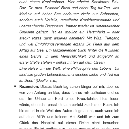
auch einem Krankenhaus. Hier arbeitet Schiffsarzt Priv.
Doz. Dr. med. Reinhard Friedl und erlebt Tag für Tag, was
Medizin auf hoher See bedeutet: Nicht nur Schnupfen,
sondern auch Notfälle, rätselhafte Krankheitsverläufe und
überraschende Diagnosen. Immer wieder ist detektivischer
Spürsinn gefragt. Ist es wirklich ein Herzinfarkt – oder
steckt etwas ganz anderes dahinter? Mit Witz, Tiefgang
und viel Einfühlungsvermögen erzählt Dr. Friedl aus dem
Alltag auf See. Ein faszinierender Blick hinter die Kulissen
eines Berufs, in dem Menschlichkeit und Mitgefühl an
erster Stelle stehen – selbst mitten auf dem Ozean.
Eine Reise um die Welt, eine Philosophie des Lebens. Da
sind alle großen Lebensthemen zwischen Liebe und Tod mit
im Boot.“ (Quelle: s.u.)
Rezension:
Dieses Buch lag schon länger bei mir, aber es
war von Anfang an klar, dass ich es mir aufheben und es
erst im Urlaub an Bord eines Kreuzfahrtschiffes lesen
würde, denn das passt einfach perfekt zu diesem Buch. Ich
bin sofort in die Welt des Autos eingetaucht, auch wenn ich
auf einer AIDA und keinem MeinSchiff war und ich zum
Glück das Hospital auf dieser Reise nicht besuchen
musste. Es ist großartig zu lesen, was er alles erlebt, und