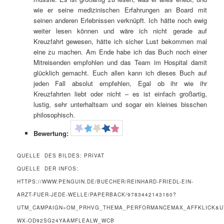
wie er seine medizinischen Erfahrungen an Board mit
seinen anderen Erlebnissen verknüpft. Ich hätte noch ewig
weiter lesen können und wäre ich nicht gerade auf
Kreuzfahrt gewesen, hätte ich sicher Lust bekommen mal
eine zu machen. Am Ende habe ich das Buch noch einer
Mitreisenden empfohlen und das Team im Hospital damit
glücklich gemacht. Euch allen kann ich dieses Buch auf
jeden Fall absolut empfehlen, Egal ob ihr wie ihr
Kreuzfahrten liebt oder nicht – es ist einfach großartig,
lustig, sehr unterhaltsam und sogar ein kleines bisschen
philosophisch.
Bewertung:
QUELLE DES BILDES: PRIVAT
QUELLE DER INFOS:
HTTPS://WWW.PENGUIN.DE/BUECHER/REINHARD-FRIEDL-EIN-
ARZT-FUER-JEDE-WELLE/PAPERBACK/9783442143160?
UTM_CAMPAIGN=OM_PRHVG_THEMA_PERFORMANCEMAX_AFFKLICK&U
WX-OD92SG24YAAMFLEALW_WCB