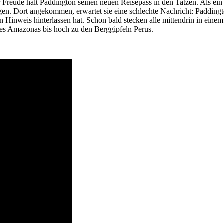
eude hält Paddington seinen neuen Reisepass in den Tatzen. Als ein B
ngen. Dort angekommen, erwartet sie eine schlechte Nachricht: Padding
ten Hinweis hinterlassen hat. Schon bald stecken alle mittendrin in ei
es Amazonas bis hoch zu den Berggipfeln Perus.