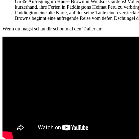
Große Aufregung im Hause Brown in Windsor Gardens! Voller Fr
kurzerhand, ihre Ferien in Paddingtons Heimat Peru zu verbri
Paddington eine alte Karte, auf der seine Tante einen versteck
Browns beginnt eine aufregende Reise vom tiefen Dschungel d
Wenn du magst schau dir schon mal den Trailer an: