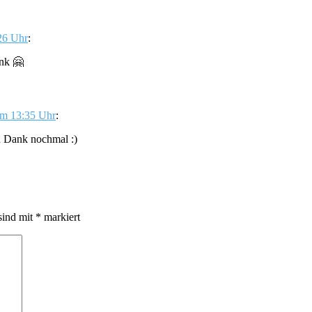
26 Uhr
:
ank 🤗
um 13:35 Uhr
:
en Dank nochmal :)
sind mit
*
markiert