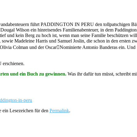
einwandabenteuern führt PADDINGTON IN PERU den tollpatschigen Bäre
Dougal Wilson ein hinreisendes Familienabenteuer, in dem Paddington
tief und kein Berg zu hoch ist, wenn man seine Familie beschützen
sowie Madeleine Harris und Samuel Joslin, die schon in den ersten zw
 Olivia Colman und der Oscar￾Nominierte Antonio Banderas ein. Und n
U erschienen.
arten und ein Buch zu gewinnen.
Was ihr dafür tun müsst, schreibt 
addington-in-peru
ze ein Lesezeichen für den
Permalink
.