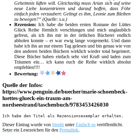
Geheimnis lüften will. Gleichzeitig muss Arian sich auf seine
neue Liebe konzentrieren und darauf hoffen, dass Föhr
einfach jeden verzaubert: Gelingt es ihm, Leonie zum Bleiben
zu bewegen?“ (Quelle: s.u.)
Rezension:
Ich habe die beiden ersten Romane der Lüttes
Glück Reihe förmlich verschlungen und mich unglaublich
gefreut, als ich ihn mir in der örtlichen Bücherei endlich
abholen konnte – er war ewig lange vorgemerkt. Und dann
habe ich ihn an nur einem Tag gelesen und bin genau wie von
den anderen beiden Büchern wirklich wieder total begeistert.
Diese Bücher haben einfach sehr viel Kraft und laden zum
Träumen ein… ich kann euch die Reihe wirklich absolut
empfehlen!!!!
Bewertung:
Quelle der Infos:
https://www.penguin.de/buecher/marie-schoenbeck-
luettes-glueck-ein-traum-am-
nordseestrand/taschenbuch/9783453426030
Ich habe den Titel als Rezensionsexemplar erhalten.
Dieser Eintrag wurde von
Stephi
unter
Einfach so
veröffentlicht.
Setze ein Lesezeichen für den
Permalink
.