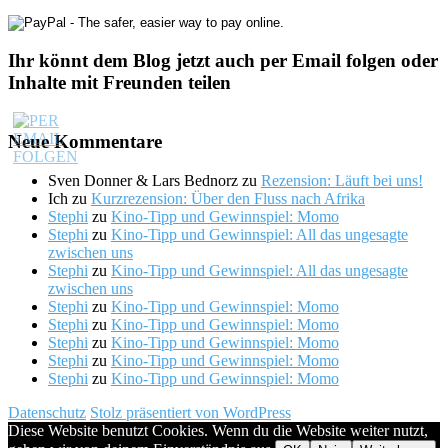
Ihr könnt dem Blog jetzt auch per Email folgen oder
Inhalte mit Freunden teilen
Neue Kommentare
Sven Donner & Lars Bednorz
zu
Rezension: Läuft bei uns!
Ich
zu
Kurzrezension: Über den Fluss nach Afrika
Stephi
zu
Kino-Tipp und Gewinnspiel: Momo
Stephi
zu
Kino-Tipp und Gewinnspiel: All das ungesagte
zwischen uns
Stephi
zu
Kino-Tipp und Gewinnspiel: All das ungesagte
zwischen uns
Stephi
zu
Kino-Tipp und Gewinnspiel: Momo
Stephi
zu
Kino-Tipp und Gewinnspiel: Momo
Stephi
zu
Kino-Tipp und Gewinnspiel: Momo
Stephi
zu
Kino-Tipp und Gewinnspiel: Momo
Stephi
zu
Kino-Tipp und Gewinnspiel: Momo
Datenschutz
Stolz präsentiert von WordPress
Diese Website benutzt Cookies. Wenn du die Website weiter nutzt,