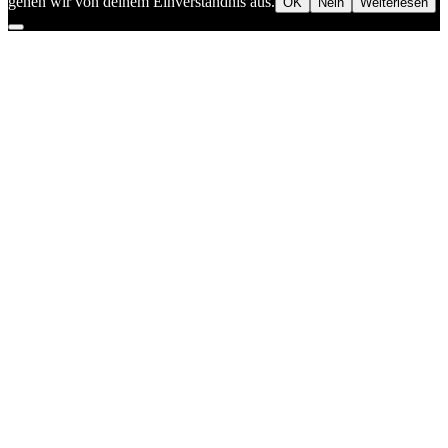
gehen wir von deinem Einverständnis aus.
OK
Nein
Weiterlesen