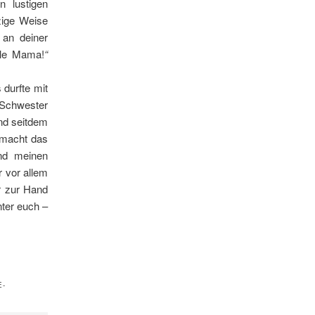
 lustigen
zige Weise
 an deiner
lle Mama!
“
 durfte mit
n Schwester
Und seitdem
 macht das
nd meinen
r vor allem
r zur Hand
ter euch –
E-