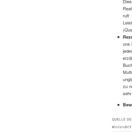
Dies
Real
ruft
Leis
(Quel
Rez
uns 
jede
erzä
Buch
Mutt
ungl
zu n
sehr
Bew
QUELLE DE
M%C3%BCTT