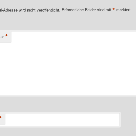
*
l-Adresse wird nicht veröffentlicht.
Erforderliche Felder sind mit
markiert
*
ar
*