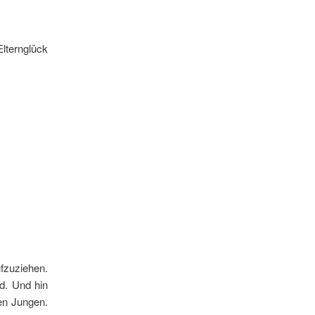
Elternglück
ufzuziehen.
d. Und hin
en Jungen.