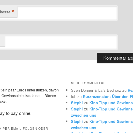
*
dresse
NEUE KOMMENTARE
t ein paar Euros unterstützen, davon
Sven Donner & Lars Bednorz
zu
Re
die Gewinnspiele. kaufe neue Bücher
Ich
zu
Kurzrezension: Über den Fl
ke...
Stephi
zu
Kino-Tipp und Gewinns
Stephi
zu
Kino-Tipp und Gewinnsp
zwischen uns
Stephi
zu
Kino-Tipp und Gewinnsp
zwischen uns
H PER EMAIL FOLGEN ODER