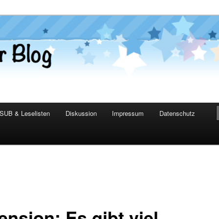
er Blog
SUB & Leselisten
Diskussion
Impressum
Datenschutz
ension: Es gibt viel