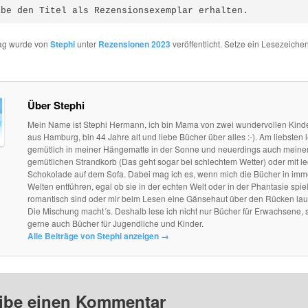
abe den Titel als Rezensionsexemplar erhalten.
rag wurde von
Stephi
unter
Rezensionen 2023
veröffentlicht. Setze ein Lesezeichen
Über Stephi
Mein Name ist Stephi Hermann, ich bin Mama von zwei wundervollen Kind
aus Hamburg, bin 44 Jahre alt und liebe Bücher über alles :-). Am liebsten l
gemütlich in meiner Hängematte in der Sonne und neuerdings auch mein
gemütlichen Strandkorb (Das geht sogar bei schlechtem Wetter) oder mit le
Schokolade auf dem Sofa. Dabei mag ich es, wenn mich die Bücher in im
Welten entführen, egal ob sie in der echten Welt oder in der Phantasie spie
romantisch sind oder mir beim Lesen eine Gänsehaut über den Rücken lau
Die Mischung macht´s. Deshalb lese ich nicht nur Bücher für Erwachsene, 
gerne auch Bücher für Jugendliche und Kinder.
Alle Beiträge von Stephi anzeigen
→
ibe einen Kommentar