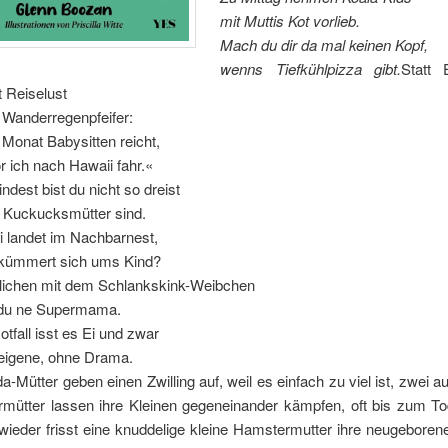
mit Muttis Kot vorlieb.
Mach du dir da mal keinen Kopf,
wenns Tiefkühlpizza gibt.
Statt 
t Reiselust
 Wanderregenpfeifer:
 Monat Babysitten reicht,
r ich nach Hawaii fahr.«
ndest bist du nicht so dreist
 Kuckucksmütter sind.
Ei landet im Nachbarnest,
kümmert sich ums Kind?
lichen mit dem Schlankskink-Weibchen
 du ne Supermama.
otfall isst es Ei und zwar
eigene, ohne Drama.
a-Mütter geben einen Zwilling auf, weil es einfach zu viel ist, zwei a
rmütter lassen ihre Kleinen gegeneinander kämpfen, oft bis zum To
wieder frisst eine knuddelige kleine Hamstermutter ihre neugeboren