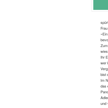
spür
Frau
»Ein
bevo
Zumi
wies
Ihr 
wer 
Verg
bist
Im N
das 
Pand
Adle
und 