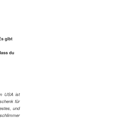
Es gibt
dass du
en USA ist
schenk für
estes, und
e schlimmer