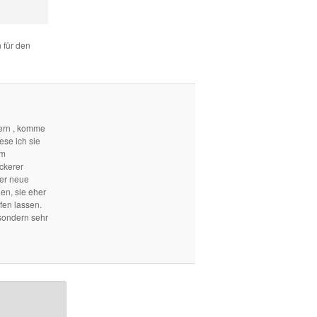
 für den
ern , komme
ese ich sie
em
ckerer
mer neue
len, sie eher
fen lassen.
sondern sehr