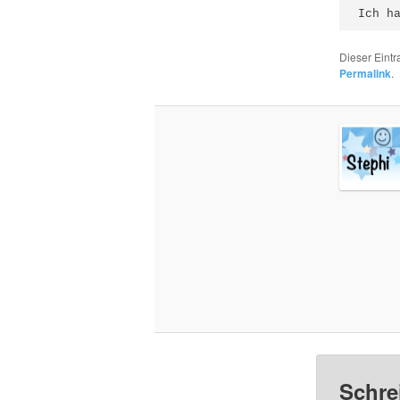
Ich h
Dieser Eint
Permalink
.
Schre