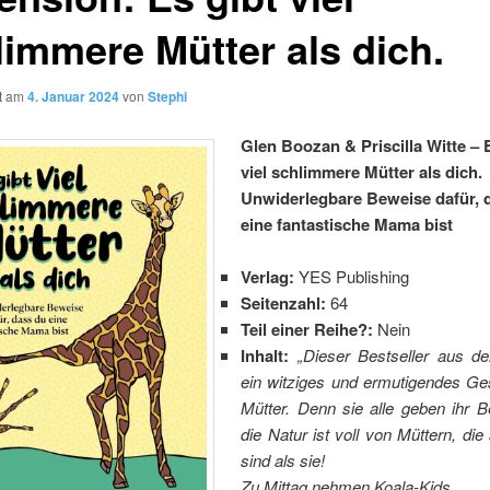
limmere Mütter als dich.
ht am
4. Januar 2024
von
Stephi
Glen Boozan & Priscilla Witte – 
viel schlimmere Mütter als dich.
Unwiderlegbare Beweise dafür, 
eine fantastische Mama bist
Verlag:
YES Publishing
Seitenzahl:
64
Teil einer Reihe?:
Nein
Inhalt:
„Dieser Bestseller aus d
ein witziges und ermutigendes Ge
Mütter. Denn sie alle geben ihr B
die Natur ist voll von Müttern, di
sind als sie!
Zu Mittag nehmen Koala-Kids