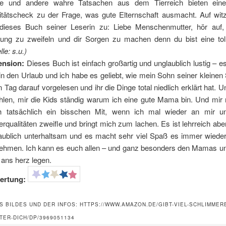
e und andere wahre Tatsachen aus dem Tierreich bieten einen
itätscheck zu der Frage, was gute Elternschaft ausmacht. Auf wit
 dieses Buch seiner Leserin zu: Liebe Menschenmutter, hör auf,
tung zu zweifeln und dir Sorgen zu machen denn du bist eine to
le: s.u.)
ension:
Dieses Buch ist einfach großartig und unglaublich lustig – es
in den Urlaub und ich habe es geliebt, wie mein Sohn seiner kleine
n Tag darauf vorgelesen und ihr die Dinge total niedlich erklärt hat. 
hlen, mir die Kids ständig warum ich eine gute Mama bin. Und mir
 tatsächlich ein bisschen Mit, wenn ich mal wieder an mir u
erqualitäten zweifle und bringt mich zum lachen. Es ist lehrreich abe
aublich unterhaltsam und es macht sehr viel Spaß es immer wiede
ehmen. Ich kann es euch allen – und ganz besonders den Mamas un
 ans herz legen.
ertung:
S BILDES UND DER INFOS: HTTPS://WWW.AMAZON.DE/GIBT-VIEL-SCHLIMMER
ER-DICH/DP/3969051134