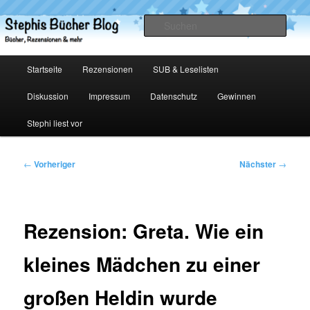
Zum
primären
Such
Inhalt
springen
Stephis Bücher Blog
Hauptmenü
Startseite
Rezensionen
SUB & Leselisten
Diskussion
Impressum
Datenschutz
Gewinnen
Stephi liest vor
Beitragsnavigation
←
Vorheriger
Nächster
→
Rezension: Greta. Wie ein
kleines Mädchen zu einer
großen Heldin wurde