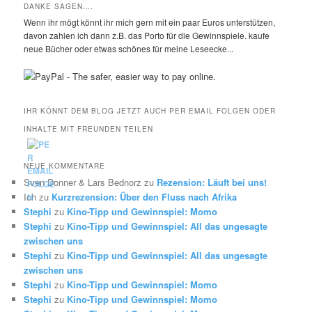
DANKE SAGEN….
Wenn ihr mögt könnt ihr mich gern mit ein paar Euros unterstützen,
davon zahlen ich dann z.B. das Porto für die Gewinnspiele. kaufe
neue Bücher oder etwas schönes für meine Leseecke...
IHR KÖNNT DEM BLOG JETZT AUCH PER EMAIL FOLGEN ODER
INHALTE MIT FREUNDEN TEILEN
NEUE KOMMENTARE
Sven Donner & Lars Bednorz
zu
Rezension: Läuft bei uns!
Ich
zu
Kurzrezension: Über den Fluss nach Afrika
Stephi
zu
Kino-Tipp und Gewinnspiel: Momo
Stephi
zu
Kino-Tipp und Gewinnspiel: All das ungesagte
zwischen uns
Stephi
zu
Kino-Tipp und Gewinnspiel: All das ungesagte
zwischen uns
Stephi
zu
Kino-Tipp und Gewinnspiel: Momo
Stephi
zu
Kino-Tipp und Gewinnspiel: Momo