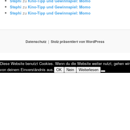
Stephi
zu
Kino-Tipp und Gewinnspiel: Momo
Stephi
zu
Kino-Tipp und Gewinnspiel: Momo
Stephi
zu
Kino-Tipp und Gewinnspiel: Momo
Datenschutz
Stolz präsentiert von WordPress
Diese Website benutzt Cookies. Wenn du die Website weiter nutzt, gehen wir
von deinem Einverständnis aus.
OK
Nein
Weiterlesen