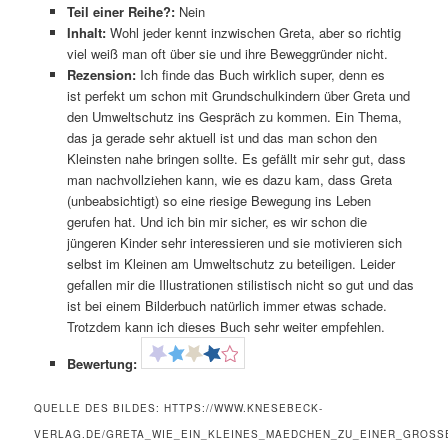
Teil einer Reihe?:
Nein
Inhalt:
Wohl jeder kennt inzwischen Greta, aber so richtig
viel weiß man oft über sie und ihre Beweggründer nicht.
Rezension:
Ich finde das Buch wirklich super, denn es
ist perfekt um schon mit Grundschulkindern über Greta und
den Umweltschutz ins Gespräch zu kommen. Ein Thema,
das ja gerade sehr aktuell ist und das man schon den
Kleinsten nahe bringen sollte. Es gefällt mir sehr gut, dass
man nachvollziehen kann, wie es dazu kam, dass Greta
(unbeabsichtigt) so eine riesige Bewegung ins Leben
gerufen hat. Und ich bin mir sicher, es wir schon die
jüngeren Kinder sehr interessieren und sie motivieren sich
selbst im Kleinen am Umweltschutz zu beteiligen. Leider
gefallen mir die Illustrationen stilistisch nicht so gut und das
ist bei einem Bilderbuch natürlich immer etwas schade.
Trotzdem kann ich dieses Buch sehr weiter empfehlen.
Bewertung:
QUELLE DES BILDES: HTTPS://WWW.KNESEBECK-
VERLAG.DE/GRETA_WIE_EIN_KLEINES_MAEDCHEN_ZU_EINER_GROSS