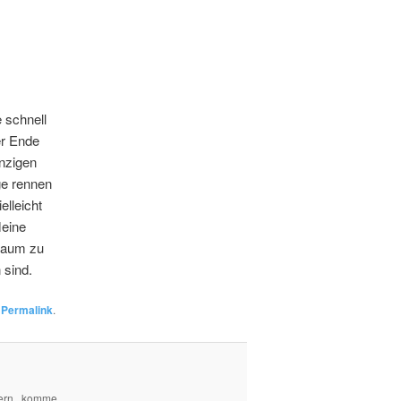
e schnell
er Ende
nzigen
ge rennen
lleicht
Meine
 kaum zu
 sind.
n
Permalink
.
ern , komme