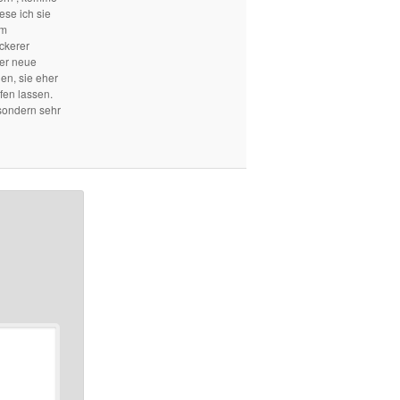
ese ich sie
em
ckerer
mer neue
len, sie eher
fen lassen.
sondern sehr