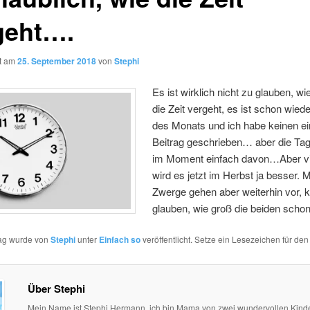
geht….
ht am
25. September 2018
von
Stephi
Es ist wirklich nicht zu glauben, wi
die Zeit vergeht, es ist schon wied
des Monats und ich habe keinen ei
Beitrag geschrieben… aber die Ta
im Moment einfach davon…Aber vie
wird es jetzt im Herbst ja besser. 
Zwerge gehen aber weiterhin vor,
glauben, wie groß die beiden schon
rag wurde von
Stephi
unter
Einfach so
veröffentlicht. Setze ein Lesezeichen für de
Über Stephi
Mein Name ist Stephi Hermann, ich bin Mama von zwei wundervollen Kind