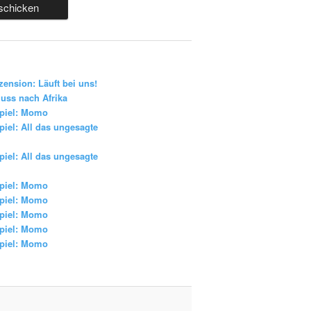
zension: Läuft bei uns!
uss nach Afrika
piel: Momo
iel: All das ungesagte
iel: All das ungesagte
piel: Momo
piel: Momo
piel: Momo
piel: Momo
piel: Momo