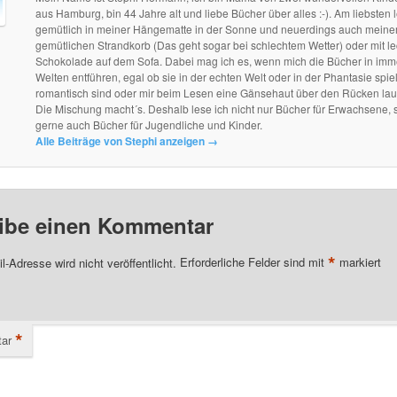
aus Hamburg, bin 44 Jahre alt und liebe Bücher über alles :-). Am liebsten l
gemütlich in meiner Hängematte in der Sonne und neuerdings auch mein
gemütlichen Strandkorb (Das geht sogar bei schlechtem Wetter) oder mit le
Schokolade auf dem Sofa. Dabei mag ich es, wenn mich die Bücher in im
Welten entführen, egal ob sie in der echten Welt oder in der Phantasie spie
romantisch sind oder mir beim Lesen eine Gänsehaut über den Rücken lau
Die Mischung macht´s. Deshalb lese ich nicht nur Bücher für Erwachsene, 
gerne auch Bücher für Jugendliche und Kinder.
Alle Beiträge von Stephi anzeigen
→
ibe einen Kommentar
*
l-Adresse wird nicht veröffentlicht.
Erforderliche Felder sind mit
markiert
*
ar