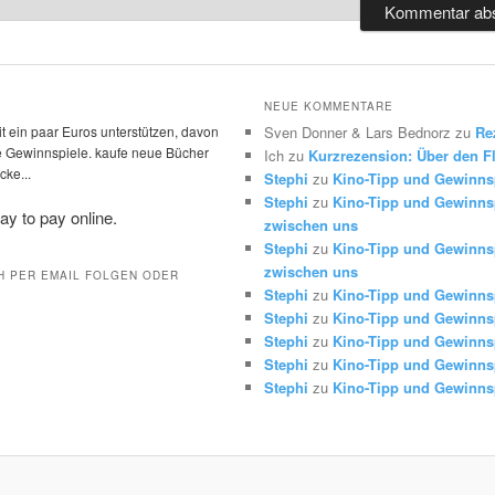
NEUE KOMMENTARE
t ein paar Euros unterstützen, davon
Sven Donner & Lars Bednorz
zu
Re
die Gewinnspiele. kaufe neue Bücher
Ich
zu
Kurzrezension: Über den Fl
ke...
Stephi
zu
Kino-Tipp und Gewinns
Stephi
zu
Kino-Tipp und Gewinnsp
zwischen uns
Stephi
zu
Kino-Tipp und Gewinnsp
zwischen uns
H PER EMAIL FOLGEN ODER
Stephi
zu
Kino-Tipp und Gewinns
Stephi
zu
Kino-Tipp und Gewinns
Stephi
zu
Kino-Tipp und Gewinns
Stephi
zu
Kino-Tipp und Gewinns
Stephi
zu
Kino-Tipp und Gewinns