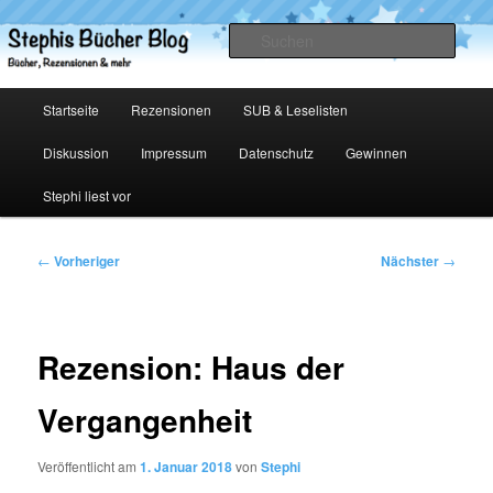
Zum
primären
Such
Inhalt
springen
Stephis Bücher Blog
Hauptmenü
Startseite
Rezensionen
SUB & Leselisten
Diskussion
Impressum
Datenschutz
Gewinnen
Stephi liest vor
Beitragsnavigation
←
Vorheriger
Nächster
→
Rezension: Haus der
Vergangenheit
Veröffentlicht am
1. Januar 2018
von
Stephi