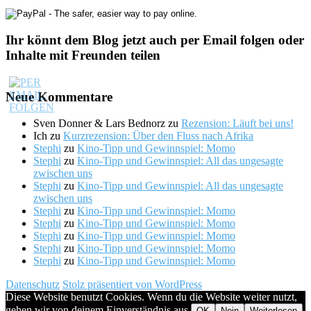
Ihr könnt dem Blog jetzt auch per Email folgen oder
Inhalte mit Freunden teilen
Neue Kommentare
Sven Donner & Lars Bednorz
zu
Rezension: Läuft bei uns!
Ich
zu
Kurzrezension: Über den Fluss nach Afrika
Stephi
zu
Kino-Tipp und Gewinnspiel: Momo
Stephi
zu
Kino-Tipp und Gewinnspiel: All das ungesagte
zwischen uns
Stephi
zu
Kino-Tipp und Gewinnspiel: All das ungesagte
zwischen uns
Stephi
zu
Kino-Tipp und Gewinnspiel: Momo
Stephi
zu
Kino-Tipp und Gewinnspiel: Momo
Stephi
zu
Kino-Tipp und Gewinnspiel: Momo
Stephi
zu
Kino-Tipp und Gewinnspiel: Momo
Stephi
zu
Kino-Tipp und Gewinnspiel: Momo
Datenschutz
Stolz präsentiert von WordPress
Diese Website benutzt Cookies. Wenn du die Website weiter nutzt,
gehen wir von deinem Einverständnis aus.
OK
Nein
Weiterlesen