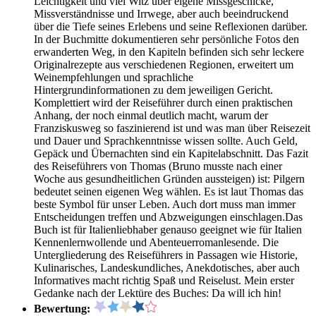
Leichtigkeit und viel Witz über eigene Missgeschicke,
Missverständnisse und Irrwege, aber auch beeindruckend
über die Tiefe seines Erlebens und seine Reflexionen darüber.
In der Buchmitte dokumentieren sehr persönliche Fotos den
erwanderten Weg, in den Kapiteln befinden sich sehr leckere
Originalrezepte aus verschiedenen Regionen, erweitert um
Weinempfehlungen und sprachliche
Hintergrundinformationen zu dem jeweiligen Gericht.
Komplettiert wird der Reiseführer durch einen praktischen
Anhang, der noch einmal deutlich macht, warum der
Franziskusweg so faszinierend ist und was man über Reisezeit
und Dauer und Sprachkenntnisse wissen sollte. Auch Geld,
Gepäck und Übernachten sind ein Kapitelabschnitt. Das Fazit
des Reiseführers von Thomas (Bruno musste nach einer
Woche aus gesundheitlichen Gründen aussteigen) ist: Pilgern
bedeutet seinen eigenen Weg wählen. Es ist laut Thomas das
beste Symbol für unser Leben. Auch dort muss man immer
Entscheidungen treffen und Abzweigungen einschlagen.Das
Buch ist für Italienliebhaber genauso geeignet wie für Italien
Kennenlernwollende und Abenteuerromanlesende. Die
Untergliederung des Reiseführers in Passagen wie Historie,
Kulinarisches, Landeskundliches, Anekdotisches, aber auch
Informatives macht richtig Spaß und Reiselust. Mein erster
Gedanke nach der Lektüre des Buches: Da will ich hin!
Bewertung: