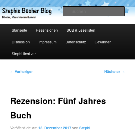
Zum
primären
Such
Inhalt
springen
Stephis Bücher Blog
Hauptmenü
Startseite
Rezensionen
SUB & Leselisten
Diskussion
Impressum
Datenschutz
Gewinnen
Stephi liest vor
Beitragsnavigation
←
Vorheriger
Nächster
→
Rezension: Fünf Jahres
Buch
Veröffentlicht am
13. Dezember 2017
von
Stephi