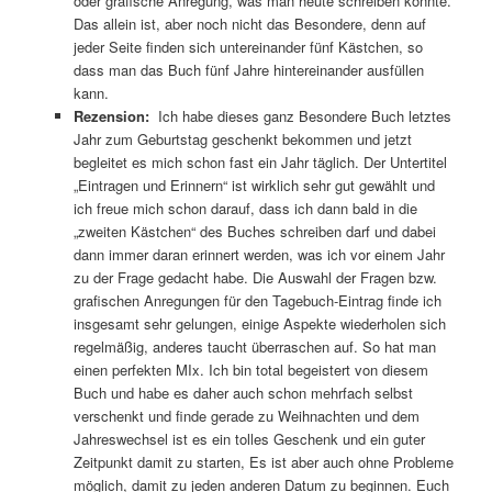
oder grafische Anregung, was man heute schreiben könnte.
Das allein ist, aber noch nicht das Besondere, denn auf
jeder Seite finden sich untereinander fünf Kästchen, so
dass man das Buch fünf Jahre hintereinander ausfüllen
kann.
Rezension:
Ich habe dieses ganz Besondere Buch letztes
Jahr zum Geburtstag geschenkt bekommen und jetzt
begleitet es mich schon fast ein Jahr täglich. Der Untertitel
„Eintragen und Erinnern“ ist wirklich sehr gut gewählt und
ich freue mich schon darauf, dass ich dann bald in die
„zweiten Kästchen“ des Buches schreiben darf und dabei
dann immer daran erinnert werden, was ich vor einem Jahr
zu der Frage gedacht habe. Die Auswahl der Fragen bzw.
grafischen Anregungen für den Tagebuch-Eintrag finde ich
insgesamt sehr gelungen, einige Aspekte wiederholen sich
regelmäßig, anderes taucht überraschen auf. So hat man
einen perfekten MIx. Ich bin total begeistert von diesem
Buch und habe es daher auch schon mehrfach selbst
verschenkt und finde gerade zu Weihnachten und dem
Jahreswechsel ist es ein tolles Geschenk und ein guter
Zeitpunkt damit zu starten, Es ist aber auch ohne Probleme
möglich, damit zu jeden anderen Datum zu beginnen. Euch