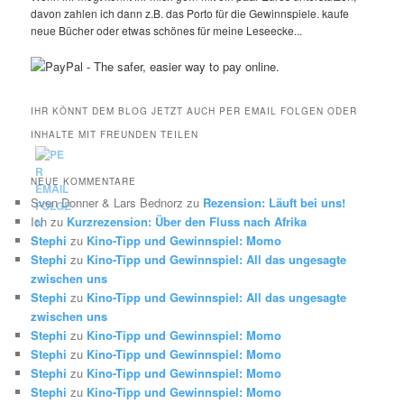
davon zahlen ich dann z.B. das Porto für die Gewinnspiele. kaufe
neue Bücher oder etwas schönes für meine Leseecke...
IHR KÖNNT DEM BLOG JETZT AUCH PER EMAIL FOLGEN ODER
INHALTE MIT FREUNDEN TEILEN
NEUE KOMMENTARE
Sven Donner & Lars Bednorz
zu
Rezension: Läuft bei uns!
Ich
zu
Kurzrezension: Über den Fluss nach Afrika
Stephi
zu
Kino-Tipp und Gewinnspiel: Momo
Stephi
zu
Kino-Tipp und Gewinnspiel: All das ungesagte
zwischen uns
Stephi
zu
Kino-Tipp und Gewinnspiel: All das ungesagte
zwischen uns
Stephi
zu
Kino-Tipp und Gewinnspiel: Momo
Stephi
zu
Kino-Tipp und Gewinnspiel: Momo
Stephi
zu
Kino-Tipp und Gewinnspiel: Momo
Stephi
zu
Kino-Tipp und Gewinnspiel: Momo