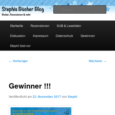
Zum
primären
Such
Inhalt
springen
Stephis Bücher Blog
Hauptmenü
Startseite
Rezensionen
SUB & Leselisten
Diskussion
Impressum
Datenschutz
Gewinnen
Stephi liest vor
Beitragsnavigation
←
Vorheriger
Nächster
→
Gewinner !!!
Veröffentlicht am
22. November 2017
von
Stephi