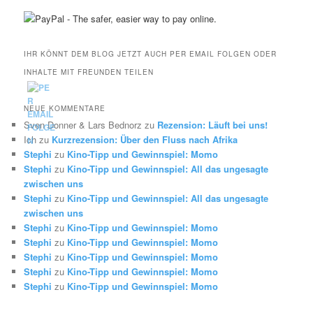
IHR KÖNNT DEM BLOG JETZT AUCH PER EMAIL FOLGEN ODER
INHALTE MIT FREUNDEN TEILEN
NEUE KOMMENTARE
Sven Donner & Lars Bednorz
zu
Rezension: Läuft bei uns!
Ich
zu
Kurzrezension: Über den Fluss nach Afrika
Stephi
zu
Kino-Tipp und Gewinnspiel: Momo
Stephi
zu
Kino-Tipp und Gewinnspiel: All das ungesagte
zwischen uns
Stephi
zu
Kino-Tipp und Gewinnspiel: All das ungesagte
zwischen uns
Stephi
zu
Kino-Tipp und Gewinnspiel: Momo
Stephi
zu
Kino-Tipp und Gewinnspiel: Momo
Stephi
zu
Kino-Tipp und Gewinnspiel: Momo
Stephi
zu
Kino-Tipp und Gewinnspiel: Momo
Stephi
zu
Kino-Tipp und Gewinnspiel: Momo