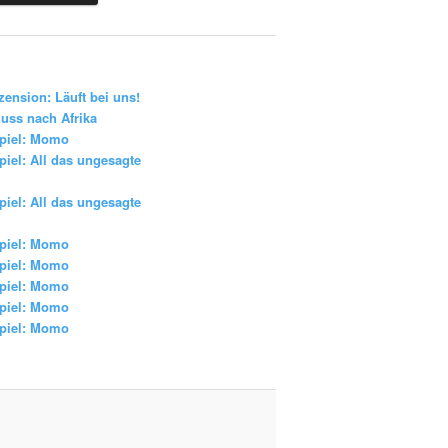
zension: Läuft bei uns!
uss nach Afrika
piel: Momo
iel: All das ungesagte
iel: All das ungesagte
piel: Momo
piel: Momo
piel: Momo
piel: Momo
piel: Momo