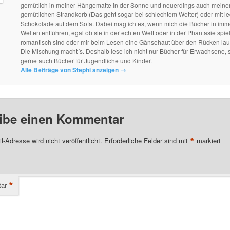
gemütlich in meiner Hängematte in der Sonne und neuerdings auch mein
gemütlichen Strandkorb (Das geht sogar bei schlechtem Wetter) oder mit le
Schokolade auf dem Sofa. Dabei mag ich es, wenn mich die Bücher in im
Welten entführen, egal ob sie in der echten Welt oder in der Phantasie spie
romantisch sind oder mir beim Lesen eine Gänsehaut über den Rücken lau
Die Mischung macht´s. Deshalb lese ich nicht nur Bücher für Erwachsene, 
gerne auch Bücher für Jugendliche und Kinder.
Alle Beiträge von Stephi anzeigen
→
ibe einen Kommentar
*
l-Adresse wird nicht veröffentlicht.
Erforderliche Felder sind mit
markiert
*
ar