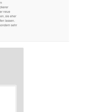
em
ckerer
mer neue
len, sie eher
fen lassen.
sondern sehr