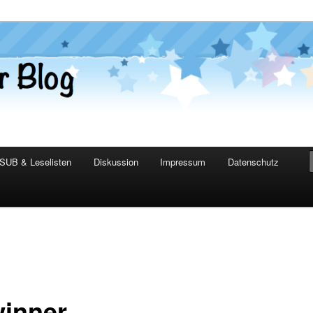
er Blog
SUB & Leselisten
Diskussion
Impressum
Datenschutz
inner