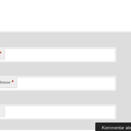
*
*
dresse