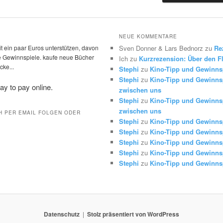
NEUE KOMMENTARE
t ein paar Euros unterstützen, davon
Sven Donner & Lars Bednorz
zu
Re
die Gewinnspiele. kaufe neue Bücher
Ich
zu
Kurzrezension: Über den Fl
ke...
Stephi
zu
Kino-Tipp und Gewinns
Stephi
zu
Kino-Tipp und Gewinnsp
zwischen uns
Stephi
zu
Kino-Tipp und Gewinnsp
zwischen uns
H PER EMAIL FOLGEN ODER
Stephi
zu
Kino-Tipp und Gewinns
Stephi
zu
Kino-Tipp und Gewinns
Stephi
zu
Kino-Tipp und Gewinns
Stephi
zu
Kino-Tipp und Gewinns
Stephi
zu
Kino-Tipp und Gewinns
Datenschutz
Stolz präsentiert von WordPress