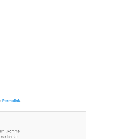
en
Permalink
.
ern , komme
ese ich sie