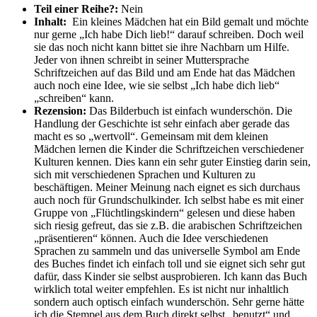
Teil einer Reihe?:
Nein
Inhalt:
Ein kleines Mädchen hat ein Bild gemalt und möchte
nur gerne „Ich habe Dich lieb!“ darauf schreiben. Doch weil
sie das noch nicht kann bittet sie ihre Nachbarn um Hilfe.
Jeder von ihnen schreibt in seiner Muttersprache
Schriftzeichen auf das Bild und am Ende hat das Mädchen
auch noch eine Idee, wie sie selbst „Ich habe dich lieb“
„schreiben“ kann.
Rezension:
Das Bilderbuch ist einfach wunderschön. Die
Handlung der Geschichte ist sehr einfach aber gerade das
macht es so „wertvoll“. Gemeinsam mit dem kleinen
Mädchen lernen die Kinder die Schriftzeichen verschiedener
Kulturen kennen. Dies kann ein sehr guter Einstieg darin sein,
sich mit verschiedenen Sprachen und Kulturen zu
beschäftigen. Meiner Meinung nach eignet es sich durchaus
auch noch für Grundschulkinder. Ich selbst habe es mit einer
Gruppe von „Flüchtlingskindern“ gelesen und diese haben
sich riesig gefreut, das sie z.B. die arabischen Schriftzeichen
„präsentieren“ können. Auch die Idee verschiedenen
Sprachen zu sammeln und das universelle Symbol am Ende
des Buches findet ich einfach toll und sie eignet sich sehr gut
dafür, dass Kinder sie selbst ausprobieren. Ich kann das Buch
wirklich total weiter empfehlen. Es ist nicht nur inhaltlich
sondern auch optisch einfach wunderschön. Sehr gerne hätte
ich die Stempel aus dem Buch direkt selbst „benutzt“ und