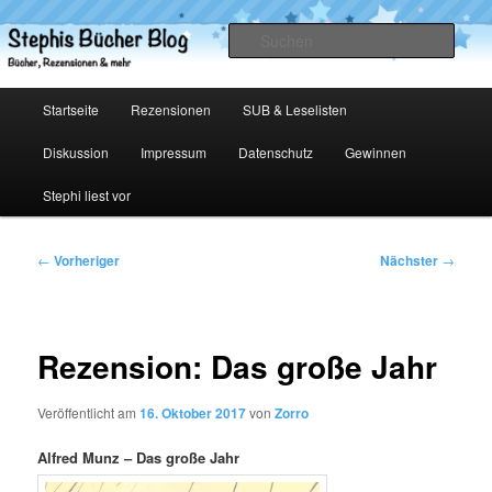
Zum
primären
Such
Inhalt
springen
Stephis Bücher Blog
Hauptmenü
Startseite
Rezensionen
SUB & Leselisten
Diskussion
Impressum
Datenschutz
Gewinnen
Stephi liest vor
Beitragsnavigation
←
Vorheriger
Nächster
→
Rezension: Das große Jahr
Veröffentlicht am
16. Oktober 2017
von
Zorro
Alfred Munz – Das große Jahr