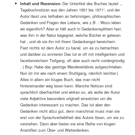
Inhalt und
Rezension:
Der Untertitel des Buches lautet: „
Tagebuchnotizen aus den Jahren 1951 bis 1971“, und der
Autor lässt uns teilhaben an tiefsinnigen, philosophischen
Gedanken und Fragen des Lebens, wie z.B. : Wozu leben
wir eigentlich? Aber er hält auch in Gedankensplittern fest,
was ihm in der Natur begegnet, welche Bücher er gelesen
hat , und ob sie ihn mit ihrem Gedankengut bereichern.
Fast nichts ist dem Autor zu banal, um es zu betrachten
und darüber zu sinnieren Das tut er oft mit intelligentem und
facettenreichem Tiefgang, oft aber auch recht vordergründig
. ( Bsp: Habe das gestrige Wandererlebnis aufgeschrieben.
Nun ist mir wie nach einem Stuhlgang, nämlich leichter.)
Alles in allem ein kluges Buch, das man nicht
hintereinander weg lesen kann. Manche Notizen sind
sprachlich überfrachtet und wirken so, als wolle der Autor
viele Adjektive besonders originell einsetzten um die
Gedanken interessant zu machen. Das tut aber den
Gedanken nicht allzu gut, denn manchmal muss man sie
erst von der Sprachverliebtheit des Autors lösen, um sie zu
verstehen. Dann aber bieten sie eine Reihe von klugen
Anstößen zum Über- und Weiterdenken.