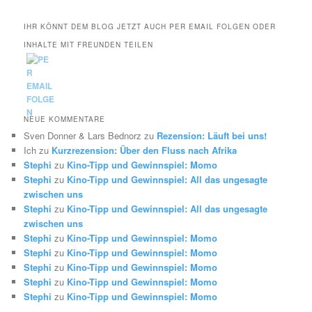
IHR KÖNNT DEM BLOG JETZT AUCH PER EMAIL FOLGEN ODER
INHALTE MIT FREUNDEN TEILEN
NEUE KOMMENTARE
Sven Donner & Lars Bednorz
zu
Rezension: Läuft bei uns!
Ich
zu
Kurzrezension: Über den Fluss nach Afrika
Stephi
zu
Kino-Tipp und Gewinnspiel: Momo
Stephi
zu
Kino-Tipp und Gewinnspiel: All das ungesagte
zwischen uns
Stephi
zu
Kino-Tipp und Gewinnspiel: All das ungesagte
zwischen uns
Stephi
zu
Kino-Tipp und Gewinnspiel: Momo
Stephi
zu
Kino-Tipp und Gewinnspiel: Momo
Stephi
zu
Kino-Tipp und Gewinnspiel: Momo
Stephi
zu
Kino-Tipp und Gewinnspiel: Momo
Stephi
zu
Kino-Tipp und Gewinnspiel: Momo