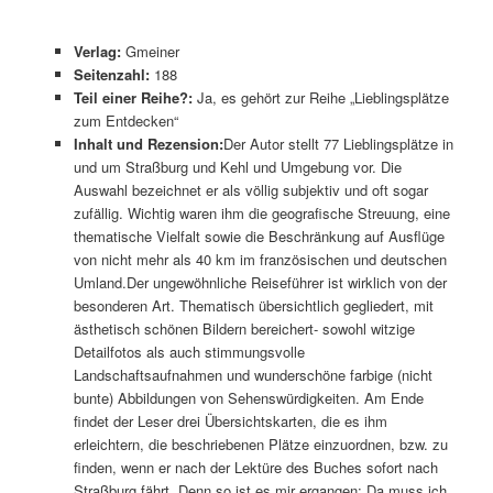
Verlag:
Gmeiner
Seitenzahl:
188
Teil einer Reihe?:
Ja, es gehört zur Reihe „Lieblingsplätze
zum Entdecken“
Inhalt und
Rezension:
Der Autor stellt 77 Lieblingsplätze in
und um Straßburg und Kehl und Umgebung vor. Die
Auswahl bezeichnet er als völlig subjektiv und oft sogar
zufällig. Wichtig waren ihm die geografische Streuung, eine
thematische Vielfalt sowie die Beschränkung auf Ausflüge
von nicht mehr als 40 km im französischen und deutschen
Umland.Der ungewöhnliche Reiseführer ist wirklich von der
besonderen Art. Thematisch übersichtlich gegliedert, mit
ästhetisch schönen Bildern bereichert- sowohl witzige
Detailfotos als auch stimmungsvolle
Landschaftsaufnahmen und wunderschöne farbige (nicht
bunte) Abbildungen von Sehenswürdigkeiten. Am Ende
findet der Leser drei Übersichtskarten, die es ihm
erleichtern, die beschriebenen Plätze einzuordnen, bzw. zu
finden, wenn er nach der Lektüre des Buches sofort nach
Straßburg fährt. Denn so ist es mir ergangen: Da muss ich