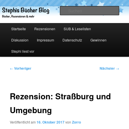
Zum
primären
Such
Inhalt
springen
Stephis Bücher Blog
Hauptmenü
Startseite
Rezensionen
SUB & Leselisten
Diskussion
Impressum
Datenschutz
Gewinnen
Stephi liest vor
Beitragsnavigation
←
Vorheriger
Nächster
→
Rezension: Straßburg und
Umgebung
Veröffentlicht am
16. Oktober 2017
von
Zorro