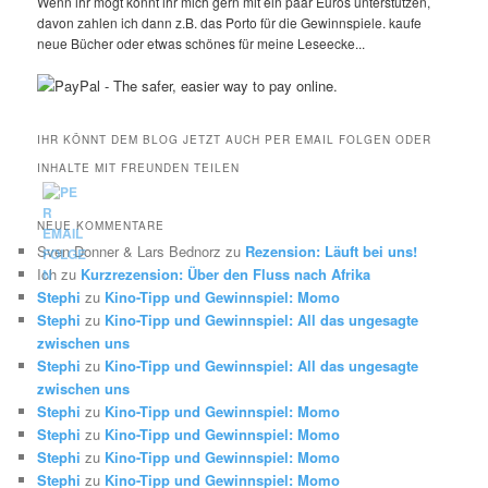
Wenn ihr mögt könnt ihr mich gern mit ein paar Euros unterstützen,
davon zahlen ich dann z.B. das Porto für die Gewinnspiele. kaufe
neue Bücher oder etwas schönes für meine Leseecke...
IHR KÖNNT DEM BLOG JETZT AUCH PER EMAIL FOLGEN ODER
INHALTE MIT FREUNDEN TEILEN
NEUE KOMMENTARE
Sven Donner & Lars Bednorz
zu
Rezension: Läuft bei uns!
Ich
zu
Kurzrezension: Über den Fluss nach Afrika
Stephi
zu
Kino-Tipp und Gewinnspiel: Momo
Stephi
zu
Kino-Tipp und Gewinnspiel: All das ungesagte
zwischen uns
Stephi
zu
Kino-Tipp und Gewinnspiel: All das ungesagte
zwischen uns
Stephi
zu
Kino-Tipp und Gewinnspiel: Momo
Stephi
zu
Kino-Tipp und Gewinnspiel: Momo
Stephi
zu
Kino-Tipp und Gewinnspiel: Momo
Stephi
zu
Kino-Tipp und Gewinnspiel: Momo