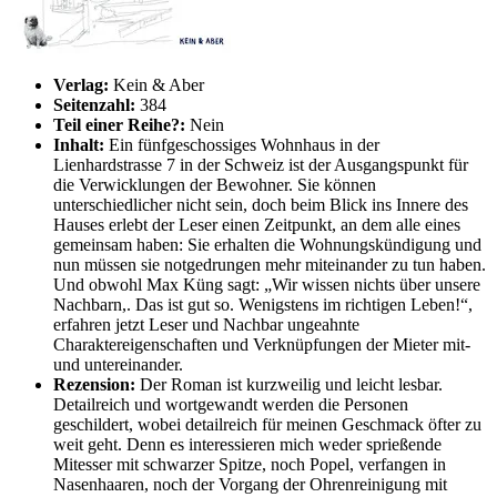
Verlag:
Kein & Aber
Seitenzahl:
384
Teil einer Reihe?:
Nein
Inhalt:
Ein fünfgeschossiges Wohnhaus in der
Lienhardstrasse 7 in der Schweiz ist der Ausgangspunkt für
die Verwicklungen der Bewohner. Sie können
unterschiedlicher nicht sein, doch beim Blick ins Innere des
Hauses erlebt der Leser einen Zeitpunkt, an dem alle eines
gemeinsam haben: Sie erhalten die Wohnungskündigung und
nun müssen sie notgedrungen mehr miteinander zu tun haben.
Und obwohl Max Küng sagt: „Wir wissen nichts über unsere
Nachbarn,. Das ist gut so. Wenigstens im richtigen Leben!“,
erfahren jetzt Leser und Nachbar ungeahnte
Charaktereigenschaften und Verknüpfungen der Mieter mit-
und untereinander.
Rezension:
Der Roman ist kurzweilig und leicht lesbar.
Detailreich und wortgewandt werden die Personen
geschildert, wobei detailreich für meinen Geschmack öfter zu
weit geht. Denn es interessieren mich weder sprießende
Mitesser mit schwarzer Spitze, noch Popel, verfangen in
Nasenhaaren, noch der Vorgang der Ohrenreinigung mit