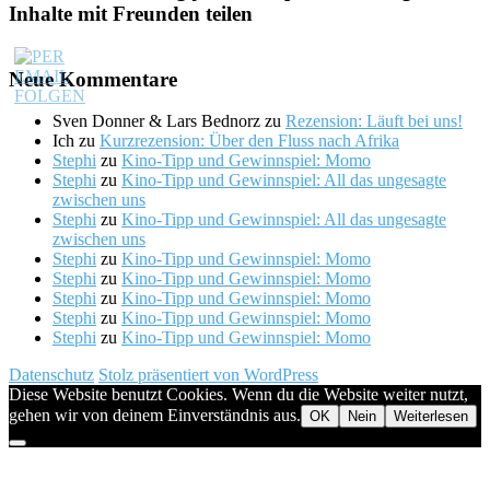
Inhalte mit Freunden teilen
Neue Kommentare
Sven Donner & Lars Bednorz
zu
Rezension: Läuft bei uns!
Ich
zu
Kurzrezension: Über den Fluss nach Afrika
Stephi
zu
Kino-Tipp und Gewinnspiel: Momo
Stephi
zu
Kino-Tipp und Gewinnspiel: All das ungesagte
zwischen uns
Stephi
zu
Kino-Tipp und Gewinnspiel: All das ungesagte
zwischen uns
Stephi
zu
Kino-Tipp und Gewinnspiel: Momo
Stephi
zu
Kino-Tipp und Gewinnspiel: Momo
Stephi
zu
Kino-Tipp und Gewinnspiel: Momo
Stephi
zu
Kino-Tipp und Gewinnspiel: Momo
Stephi
zu
Kino-Tipp und Gewinnspiel: Momo
Datenschutz
Stolz präsentiert von WordPress
Diese Website benutzt Cookies. Wenn du die Website weiter nutzt,
gehen wir von deinem Einverständnis aus.
OK
Nein
Weiterlesen