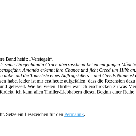
ere Band heißt: „Versiegelt“.
 als seine Drogenhündin Grace überraschend bei einem jungen Mädch
ensgefahr. Amanda erkennt ihre Chance und fleht Creed um Hilfe an
dabei auf die Todesliste eines Auftragskillers – und Creeds Name ist
esen habe. leider ist mir erst heute aufgefallen, dass die Rezension da
nd gefesselt. Wie bei vielen Thriller war ich erschrocken zu was Men
rückt. ich kann allen Thriller-Liebhabern diesen Beginn einer Reihe s
cht. Setze ein Lesezeichen für den
Permalink
.