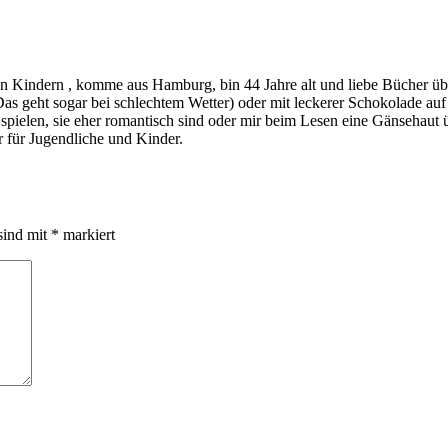
indern , komme aus Hamburg, bin 44 Jahre alt und liebe Bücher über a
s geht sogar bei schlechtem Wetter) oder mit leckerer Schokolade au
ie spielen, sie eher romantisch sind oder mir beim Lesen eine Gänsehau
 für Jugendliche und Kinder.
sind mit
*
markiert