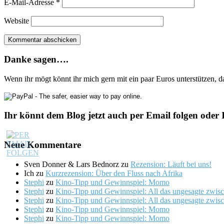
E-Mail-Adresse
*
Website
Danke sagen….
Wenn ihr mögt könnt ihr mich gern mit ein paar Euros unterstützen, 
Ihr könnt dem Blog jetzt auch per Email folgen oder 
Neue Kommentare
Sven Donner & Lars Bednorz
zu
Rezension: Läuft bei uns!
Ich
zu
Kurzrezension: Über den Fluss nach Afrika
Stephi
zu
Kino-Tipp und Gewinnspiel: Momo
Stephi
zu
Kino-Tipp und Gewinnspiel: All das ungesagte zwis
Stephi
zu
Kino-Tipp und Gewinnspiel: All das ungesagte zwis
Stephi
zu
Kino-Tipp und Gewinnspiel: Momo
Stephi
zu
Kino-Tipp und Gewinnspiel: Momo