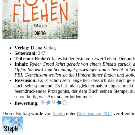
Verlag:
Diana Verlag
Seitenzahl:
347
Teil einer Reihe?:
Ja, es ist der erste von zwei Teilen. Der and
Inhalt:
Ryder Creed kehrt gerade von einem Einsatz zurück,
Opfer. Sie wird zum Schmuggel gezwungen und schwebt in Leb
FBI. Gemeinsam wollen sie die Hintermänner finden und stoßen 
Rezension:
Es ist schon sehr lange her, dass ich das Buch gel
auch sehr spannend. Es hat mich gleichermaßen abgeschreckt u
beeindruckender Protagonist, der dem Buch seinen Stempel aufd
schon heftig was Amanda erdulden muss…
Bewertung:
Dieser Eintrag wurde von
Stephi
unter
Rezensionen 2017
veröffentli