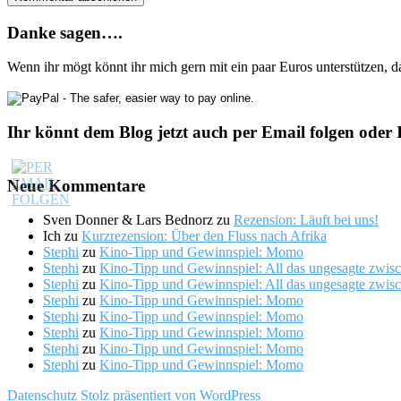
Danke sagen….
Wenn ihr mögt könnt ihr mich gern mit ein paar Euros unterstützen, 
Ihr könnt dem Blog jetzt auch per Email folgen oder 
Neue Kommentare
Sven Donner & Lars Bednorz
zu
Rezension: Läuft bei uns!
Ich
zu
Kurzrezension: Über den Fluss nach Afrika
Stephi
zu
Kino-Tipp und Gewinnspiel: Momo
Stephi
zu
Kino-Tipp und Gewinnspiel: All das ungesagte zwis
Stephi
zu
Kino-Tipp und Gewinnspiel: All das ungesagte zwis
Stephi
zu
Kino-Tipp und Gewinnspiel: Momo
Stephi
zu
Kino-Tipp und Gewinnspiel: Momo
Stephi
zu
Kino-Tipp und Gewinnspiel: Momo
Stephi
zu
Kino-Tipp und Gewinnspiel: Momo
Stephi
zu
Kino-Tipp und Gewinnspiel: Momo
Datenschutz
Stolz präsentiert von WordPress