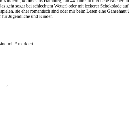
indern , komme aus Hamburg, bin 44 Jahre alt und liebe Bücher über a
s geht sogar bei schlechtem Wetter) oder mit leckerer Schokolade au
ie spielen, sie eher romantisch sind oder mir beim Lesen eine Gänsehau
 für Jugendliche und Kinder.
sind mit
*
markiert