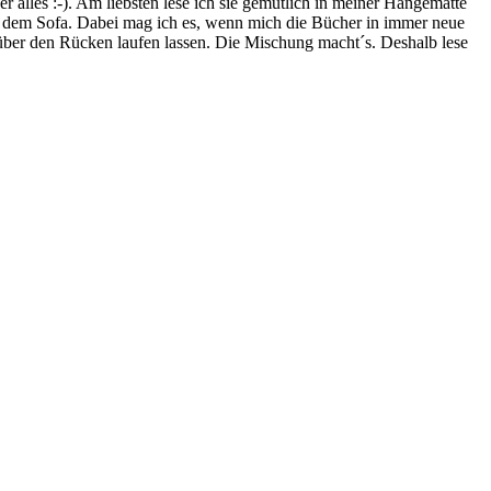
lles :-). Am liebsten lese ich sie gemütlich in meiner Hängematte
f dem Sofa. Dabei mag ich es, wenn mich die Bücher in immer neue
t über den Rücken laufen lassen. Die Mischung macht´s. Deshalb lese